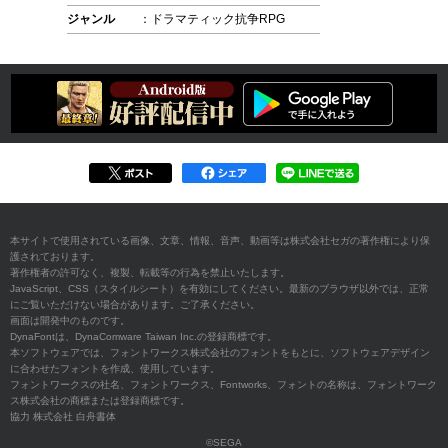
ジャンル
：ドラマティック抗争RPG
本サイトで使用されている画像、文章、情報、音声、動画等は株式会社セガの著作権により保
護されております。
著作権者の許可なく、複製、転載等の行為を禁止いたします。
JavaScript、CSS（スタイルシート）を有効にしてください。最新のブラウザ以外では、正常
にご覧いただけない場合があります。ご了承ください。
画面は開発中のものです。
DynaFontは、DynaComware Taiwan Inc.の登録商標です。
本ソフトウェアでは、フォントワークス株式会社のフォントをもとに、ソフトウェアデザイン
に合わせたフォントを作成、使用しています。
フォントワークスの社名、フォントワークス、Fontworks、フォントの名称は、フォントワーク
ス株式会社の商標または登録商標です。
協力 株式会社 白舟書体
©SEGA