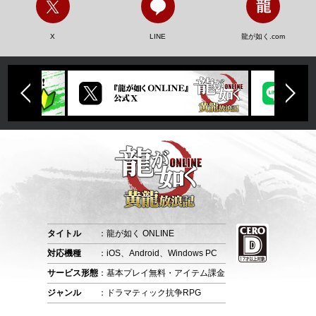
X
LINE
龍が如く.com
タイトル
：龍が如く ONLINE
対応機種
：iOS、Android、Windows PC
サービス形態
：基本プレイ無料・アイテム課金
ジャンル
：ドラマティック抗争RPG