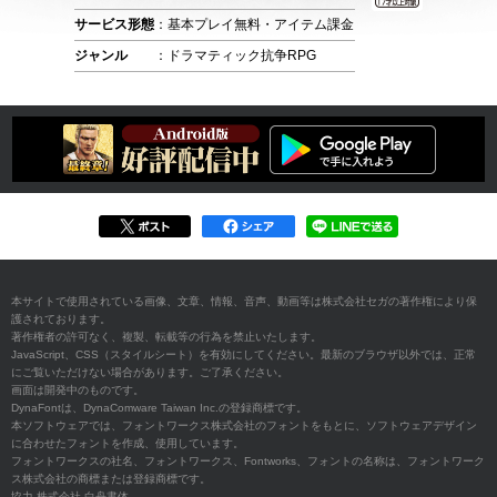
サービス形態
：基本プレイ無料・アイテム課金
ジャンル
：ドラマティック抗争RPG
本サイトで使用されている画像、文章、情報、音声、動画等は株式会社セガの著作権により保
護されております。
著作権者の許可なく、複製、転載等の行為を禁止いたします。
JavaScript、CSS（スタイルシート）を有効にしてください。最新のブラウザ以外では、正常
にご覧いただけない場合があります。ご了承ください。
画面は開発中のものです。
DynaFontは、DynaComware Taiwan Inc.の登録商標です。
本ソフトウェアでは、フォントワークス株式会社のフォントをもとに、ソフトウェアデザイン
に合わせたフォントを作成、使用しています。
フォントワークスの社名、フォントワークス、Fontworks、フォントの名称は、フォントワーク
ス株式会社の商標または登録商標です。
協力 株式会社 白舟書体