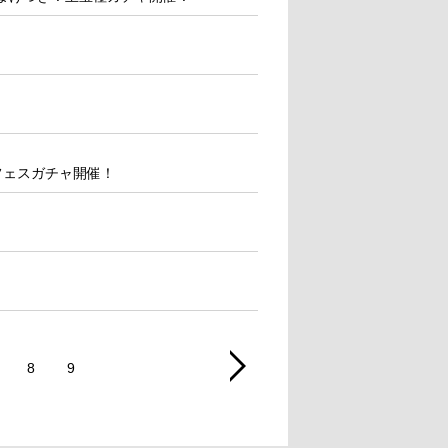
極フェスガチャ開催！
8
9