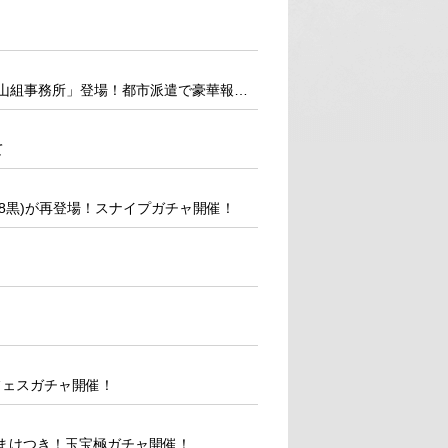
龍が如く 極3 / 龍が如く3外伝 Dark Tiesから「錦山組事務所」登場！都市派遣で豪華報酬をゲットしよう！
て
'88黒)が再登場！スナイプガチャ開催！
極フェスガチャ開催！
なおまけつき！玉宝極ガチャ開催！