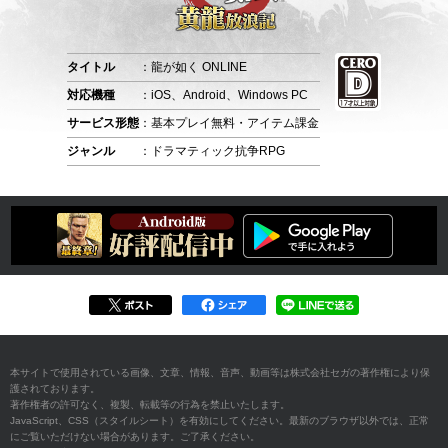
タイトル
：龍が如く ONLINE
対応機種
：iOS、Android、Windows PC
サービス形態
：基本プレイ無料・アイテム課金
ジャンル
：ドラマティック抗争RPG
本サイトで使用されている画像、文章、情報、音声、動画等は株式会社セガの著作権により保
護されております。
著作権者の許可なく、複製、転載等の行為を禁止いたします。
JavaScript、CSS（スタイルシート）を有効にしてください。最新のブラウザ以外では、正常
にご覧いただけない場合があります。ご了承ください。