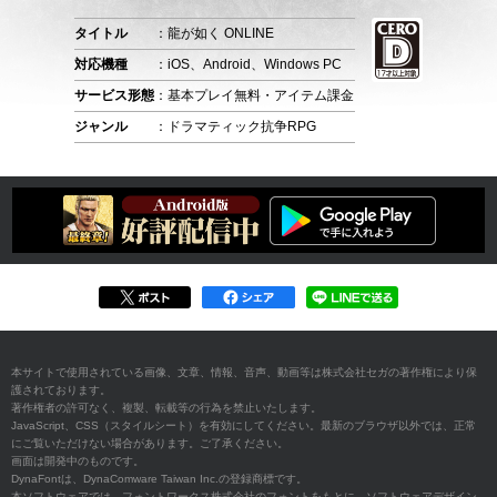
タイトル
：龍が如く ONLINE
対応機種
：iOS、Android、Windows PC
サービス形態
：基本プレイ無料・アイテム課金
ジャンル
：ドラマティック抗争RPG
本サイトで使用されている画像、文章、情報、音声、動画等は株式会社セガの著作権により保
護されております。
著作権者の許可なく、複製、転載等の行為を禁止いたします。
JavaScript、CSS（スタイルシート）を有効にしてください。最新のブラウザ以外では、正常
にご覧いただけない場合があります。ご了承ください。
画面は開発中のものです。
DynaFontは、DynaComware Taiwan Inc.の登録商標です。
本ソフトウェアでは、フォントワークス株式会社のフォントをもとに、ソフトウェアデザイン