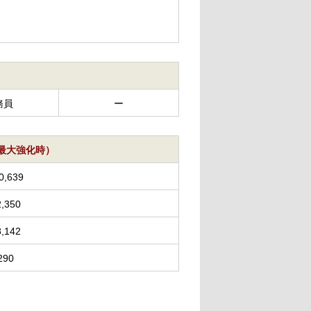
務員
ー
0（最大強化時）
0,639
2,350
8,142
290