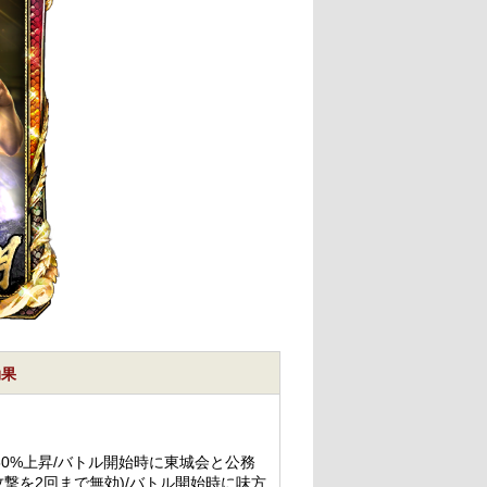
効果
0%上昇/バトル開始時に東城会と公務
攻撃を2回まで無効)/バトル開始時に味方