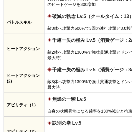
のヒートゲージを300増加
破滅の執念 Lv.5（クールタイム：13
バトルスキル
敵3体へ攻撃力500%で3回の連打攻撃と3.
千慮一失の極み Lv.5（消費ゲージ：2
ヒートアクション
敵2体へ攻撃力1300%で強壮貫通攻撃とド
最大時）
千慮一失の極み Lv.5（消費ゲージ：3
ヒートアクション
(2)
敵3体へ攻撃力1300%で強壮貫通攻撃とド
最大時）
焦燥の一騎 Lv.5
アビリティ（1）
自身の状態異常になる確率を130%減少と拘
訣別の拳 Lv.5
アビリティ（2）