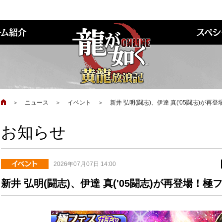
＞
ニュース
＞
イベント
＞
新井 弘明(闘志)、伊達 真('05闘志)が
お知らせ
2026年07月07日 14:00
新井 弘明(闘志)、伊達 真('05闘志)が再登場！