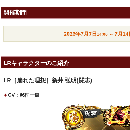
開催期間
2026年
7月7日
7月14
14:00
～
LRキャラクターのご紹介
LR［崩れた理想］新井 弘明(闘志)
CV：沢村 一樹