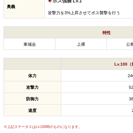
ボス強襲 Lv.1
奥義
攻撃力を3%上昇させてボス襲撃を行う
特性
東城会
上裸
公
Lv.10
体力
24
攻撃力
5
防御力
3
速度
※上記ステータスはLv.100時のものになります。