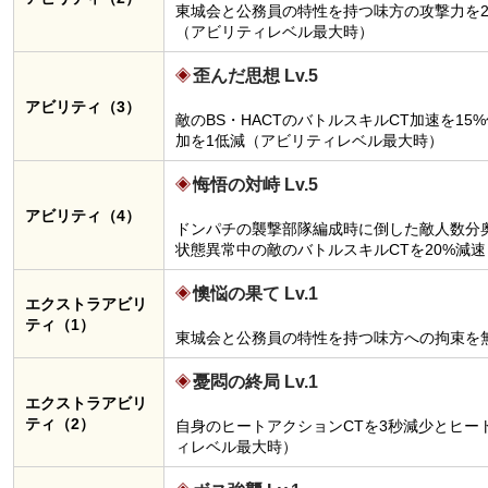
東城会と公務員の特性を持つ味方の攻撃力を2
（アビリティレベル最大時）
歪んだ思想 Lv.5
アビリティ（3）
敵のBS・HACTのバトルスキルCT加速を15
加を1低減（アビリティレベル最大時）
悔悟の対峙 Lv.5
アビリティ（4）
ドンパチの襲撃部隊編成時に倒した敵人数分奥
状態異常中の敵のバトルスキルCTを20%減
懊悩の果て Lv.1
エクストラアビリ
ティ（1）
東城会と公務員の特性を持つ味方への拘束を
憂悶の終局 Lv.1
エクストラアビリ
ティ（2）
自身のヒートアクションCTを3秒減少とヒー
ィレベル最大時）