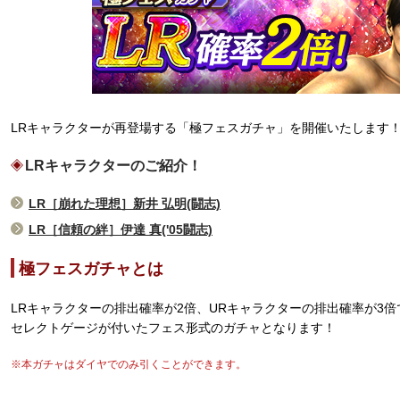
LRキャラクターが再登場する「極フェスガチャ」を開催いたします
LRキャラクターのご紹介！
LR［崩れた理想］新井 弘明(闘志)
LR［信頼の絆］伊達 真('05闘志)
極フェスガチャとは
LRキャラクターの排出確率が2倍、URキャラクターの排出確率が3倍
セレクトゲージが付いたフェス形式のガチャとなります！
※本ガチャはダイヤでのみ引くことができます。