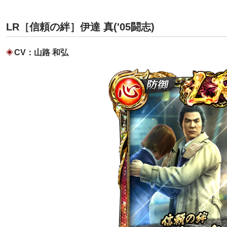
LR［信頼の絆］伊達 真('05闘志)
CV：山路 和弘