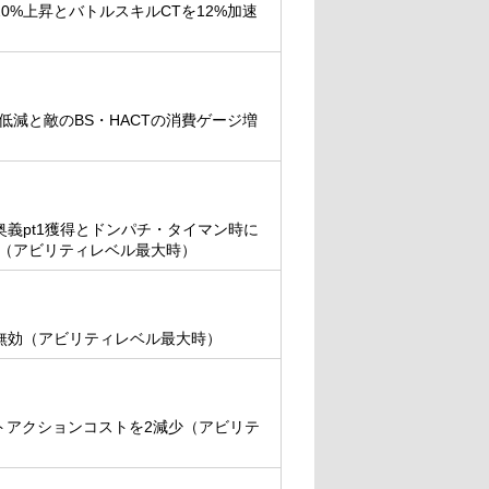
0%上昇とバトルスキルCTを12%加速
%低減と敵のBS・HACTの消費ゲージ増
義pt1獲得とドンパチ・タイマン時に
速（アビリティレベル最大時）
無効（アビリティレベル最大時）
トアクションコストを2減少（アビリテ