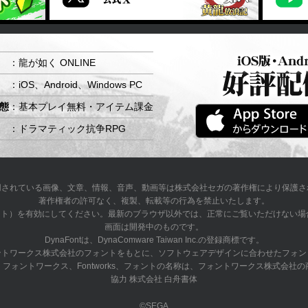
：龍が如く ONLINE
：iOS、Android、Windows PC
態
：基本プレイ無料・アイテム課金
：ドラマティック抗争RPG
用されている画像、文章、情報、音声、動画等は株式会社セガの著作権により保護さ
著作権者の許可なく、複製、転載等の行為を禁止いたします。
タイルシート）を有効にしてください。最新のブラウザ以外では、正常にご覧いただけな
画面は開発中のものです。
DynaFontは、DynaComware Taiwan Inc.の登録商標です。
ントワークス株式会社のフォントをもとに、ソフトウェアデザインに合わせたフォン
フォントワークス、Fontworks、フォントの名称は、フォントワークス株式会社
協力 株式会社 白舟書体
©SEGA