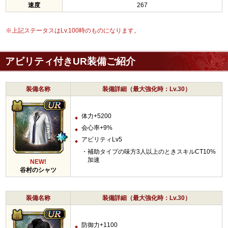
速度
267
※上記ステータスはLv.100時のものになります。
アビリティ付きUR装備ご紹介
装備名称
装備詳細（最大強化時：Lv.30）
体力+5200
会心率+9%
アビリティLv5
補助タイプの味方3人以上のときスキルCT10%
加速
NEW!
谷村のシャツ
装備名称
装備詳細（最大強化時：Lv.30）
防御力+1100