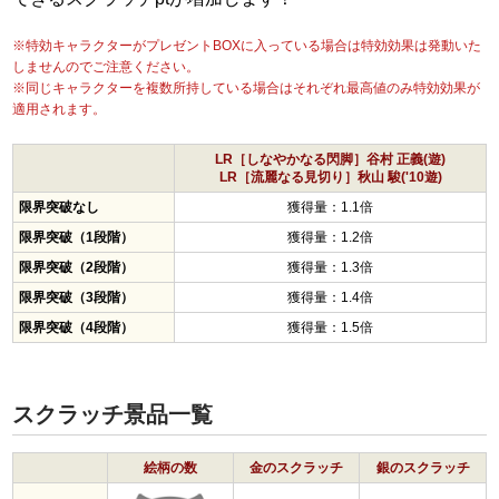
※特効キャラクターがプレゼントBOXに入っている場合は特効効果は発動いた
しませんのでご注意ください。
※同じキャラクターを複数所持している場合はそれぞれ最高値のみ特効効果が
適用されます。
LR［しなやかなる閃脚］谷村 正義(遊)
LR［流麗なる見切り］秋山 駿('10遊)
限界突破なし
獲得量：1.1倍
限界突破（1段階）
獲得量：1.2倍
限界突破（2段階）
獲得量：1.3倍
限界突破（3段階）
獲得量：1.4倍
限界突破（4段階）
獲得量：1.5倍
スクラッチ景品一覧
絵柄の数
金のスクラッチ
銀のスクラッチ