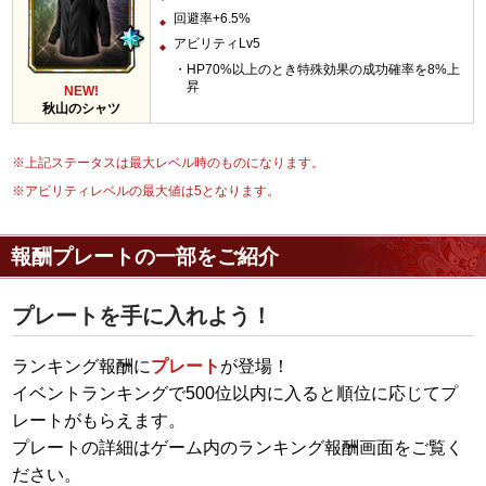
回避率+6.5%
アビリティLv5
HP70%以上のとき特殊効果の成功確率を8%上
昇
NEW!
秋山のシャツ
※上記ステータスは最大レベル時のものになります。
※アビリティレベルの最大値は5となります。
報酬プレートの一部をご紹介
プレートを手に入れよう！
ランキング報酬に
プレート
が登場！
イベントランキングで500位以内に入ると順位に応じてプ
レートがもらえます。
プレートの詳細はゲーム内のランキング報酬画面をご覧く
ださい。