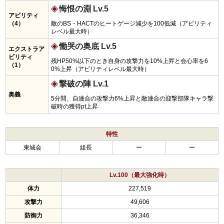
悔恨の淵 Lv.5
アビリティ
（4）
敵のBS・HACTのヒートゲージ減少を100低減（アビリティ
レベル最大時）
慟哭の奥底 Lv.5
エクストラア
ビリティ
残HP50%以下のとき自身の攻撃力を10%上昇と会心率を6
（1）
0%上昇（アビリティレベル最大時）
撃破の陣 Lv.1
奥義
5分間、自連合の攻撃力6%上昇と敵連合の迎撃部隊キャラ撃
破時の獲得pt上昇
特性
東城会
組長
ー
ー
Lv.100（最大強化時）
体力
227,519
攻撃力
49,606
防御力
36,346