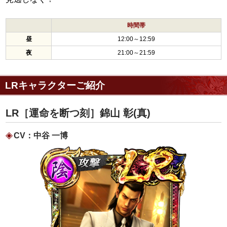
時間帯
昼
12:00～12:59
夜
21:00～21:59
LRキャラクターご紹介
LR［運命を断つ刻］錦山 彰(真)
CV：中谷 一博