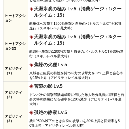
る攻撃を1回まで無効)（スキルレベル最大時）
天淵氷炭の極み Lv.5（消費ゲージ：1/クー
ルタイム：15）
ヒートアクシ
ョン
敵単体へ攻撃力1200%攻撃と自身のバトルスキルCTを30%
進行（スキルレベル最大時）
天淵氷炭の極み Lv.5（消費ゲージ：3/クー
ルタイム：15）
ヒートアクシ
ョン(2)
敵3体へ攻撃力1200%攻撃と自身のバトルスキルCTを30%進
行（スキルレベル最大時）
焦燥の火種 Lv.5
アビリティ
（1）
東城会と組長の特性を持つ味方の攻撃力を12%上昇と会心率
を15%上昇（アビリティレベル最大時）
苦衷の影 Lv.5
アビリティ
ドンパチの襲撃部隊編成時に倒した敵人数分奥義pt1獲得と自
（2）
身の特殊効果になる確率を120%減少（アビリティレベル最
大時）
孤絶の静寂 Lv.5
アビリティ
（3）
残HP50%以下のとき自身の攻撃力を30%上昇と回避率を5
0%上昇（アビリティレベル最大時）