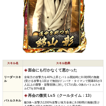
スキル名
スキル効果
面会にも行かなくて悪かった
リーダースキ
全味方の攻撃力を40%上昇とバトル開始時に8.0秒間の無敵
ル
(受ける攻撃を1回まで無効)/ドンパチ・タイマンで開幕BSが3
人以上の襲撃・迎撃部隊に対してCTの高い3体のバトルスキ
ルCTを30%後退
再会の微笑 Lv.5（クールタイム：13）
バトルスキル
敵3体へ攻撃力1200%攻撃と味方全体に6.0秒間の無敵(受け