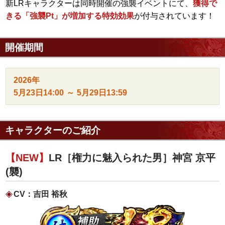
新LRキャラクターは同時開催の強襲イベントにて、
獲得で
きる「強襲Pt」が増加する特効効果
が付与されています！
開催期間
2026年
5月23日
14:00
～
5月29日
13:59
キャラクターのご紹介
【NEW】
LR［権力に魅入られた男］神宮 京平
(襲)
CV：吉田 裕秋