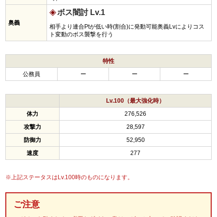
ボス闇討 Lv.1
奥義
相手より連合Ptが低い時(割合)に発動可能奥義Lvによりコス
ト変動のボス襲撃を行う
特性
公務員
ー
ー
ー
Lv.100（最大強化時）
体力
276,526
攻撃力
28,597
防御力
52,950
速度
277
※上記ステータスはLv.100時のものになります。
ご注意