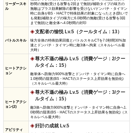
リーダースキ
秒間の無敵(受ける攻撃を2回まで無効)/補助タイプの味方の
ル
無敵はプラス効果解除の影響を受けない/ドンパチ・タイマン
時に自身がBS・HACTで特殊効果の対象になったとき(防いで
も発動)補助タイプの味方に6.0秒間の無敵(受ける攻撃を3回
まで無効)と敵全体へ4.0秒間の封印
支配者の愉悦 Lv.5（クールタイム：13）
バトルスキル
味方全体の特殊効果回復とバトルスキルCTを7.0秒間30%加
速とドンパチ・タイマン時に敵3体へ拘束（スキルレベル最
大時）
尊大不遜の極み Lv.5（消費ゲージ：2/クー
ルタイム：15）
ヒートアクシ
ョン
敵単体へ防御力900%攻撃とドンパチ・タイマン時に自身へ
1.0秒間の阻害(BS・HACTのステータス上昇効果を無効化)
（スキルレベル最大時）
尊大不遜の極み Lv.5（消費ゲージ：3/クー
ルタイム：15）
ヒートアクシ
ョン(2)
敵3体へ防御力900%攻撃とドンパチ・タイマン時に自身へ1.
0秒間の阻害(BS・HACTのステータス上昇効果を無効化)（ス
キルレベル最大時）
奸計の成就 Lv.5
アビリティ