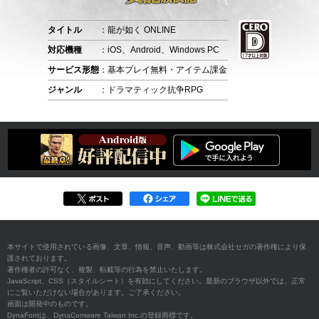
タイトル
：龍が如く ONLINE
対応機種
：iOS、Android、Windows PC
サービス形態
：基本プレイ無料・アイテム課金
ジャンル
：ドラマティック抗争RPG
本サイトで使用されている画像、文章、情報、音声、動画等は株式会社セガの著作権により保
護されております。
著作権者の許可なく、複製、転載等の行為を禁止いたします。
JavaScript、CSS（スタイルシート）を有効にしてください。最新のブラウザ以外では、正常
にご覧いただけない場合があります。ご了承ください。
画面は開発中のものです。
DynaFontは、DynaComware Taiwan Inc.の登録商標です。