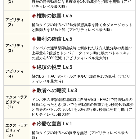
（1）
自身の特殊効果になる確率を140%減少と拘束を無効（アビ
リティレベル最大時）
権勢の歓喜 Lv.5
アビリティ
（2）
補助タイプの味方へ12%分状態異常を除く全ダメージカット
と防御力を15%上昇（アビリティレベル最大時）
勝利の確信 Lv.5
アビリティ
ドンパチの迎撃部隊編成時に倒された味方人数分敵の奥義pt
（3）
上昇量を2低減とドンパチ・タイマン時に敵のバトルスキル
の威力を60%低減（アビリティレベル最大時）
絶頂の悦楽 Lv.5
アビリティ
（4）
敵のBS・HACTのバトルスキルCT加速を15%低減（アビリ
ティレベル最大時）
敗者への嘲笑 Lv.3
エクストラア
ドンパチの迎撃部隊編成時に自身がBS・HACTで特殊効果の
ビリティ
対象になったとき(防いでも発動)敵の攻撃力を5秒間40%減少
（1）
と自身のバトルスキルCTを50%進行※5秒毎に発動可能（ア
ビリティレベル最大時）
冷酷な宣言 Lv.1
エクストラア
ビリティ
補助タイプの味方への拘束を無効（アビリティレベル最大
（2）
時）