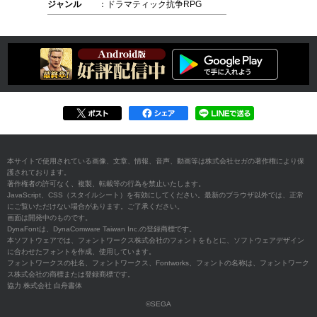
ジャンル
：ドラマティック抗争RPG
本サイトで使用されている画像、文章、情報、音声、動画等は株式会社セガの著作権により保
護されております。
著作権者の許可なく、複製、転載等の行為を禁止いたします。
JavaScript、CSS（スタイルシート）を有効にしてください。最新のブラウザ以外では、正常
にご覧いただけない場合があります。ご了承ください。
画面は開発中のものです。
DynaFontは、DynaComware Taiwan Inc.の登録商標です。
本ソフトウェアでは、フォントワークス株式会社のフォントをもとに、ソフトウェアデザイン
に合わせたフォントを作成、使用しています。
フォントワークスの社名、フォントワークス、Fontworks、フォントの名称は、フォントワーク
ス株式会社の商標または登録商標です。
協力 株式会社 白舟書体
©SEGA