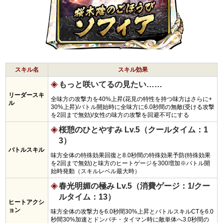
スキル名
スキル効果
もっと咲いてるの見たい……
リーダースキ
全味方の攻撃力を40%上昇(花見の特性を持つ味方はさらに+
ル
30%上昇)/バトル開始時に全味方に6.0秒間の無敵(受ける攻撃
を2回まで無効)/女性の味方の攻撃を回避不可にする
桜憩のひとやすみ Lv.5（クールタイム：1
3）
バトルスキル
味方全体の特殊効果回復と8.0秒間の特殊効果予防(特殊効果
を2回まで無効)と味方のヒートゲージを300増加※バトル開
始時発動（スキルレベル最大時）
春光明媚の極み Lv.5（消費ゲージ：1/クー
ルタイム：13）
ヒートアクシ
ョン
味方全体の攻撃力を6.0秒間30%上昇とバトルスキルCTを6.0
秒間30%加速とドンパチ・タイマン時に敵単体へ3.0秒間の