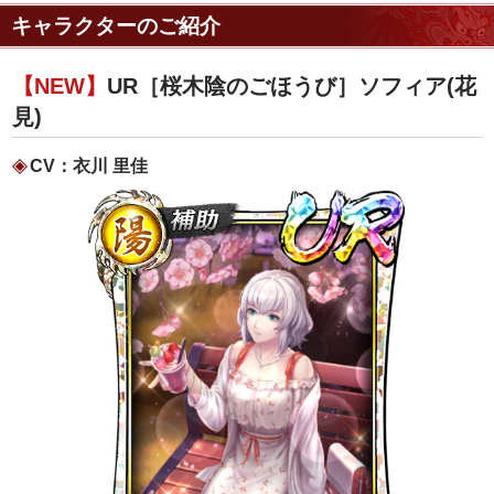
キャラクターのご紹介
【NEW】
UR［桜木陰のごほうび］ソフィア(花
見)
CV：衣川 里佳