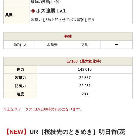
破時の獲得pt上昇
ボス強襲 Lv.1
奥義
攻撃力を3%上昇させてボス襲撃を行う
特性
街の住人
水商売
花見
ー
Lv.100（最大強化時）
体力
143,010
攻撃力
22,337
防御力
22,251
速度
283
※上記ステータスはLv.100時のものになります。
【NEW】
UR［桜枝先のときめき］明日香(花