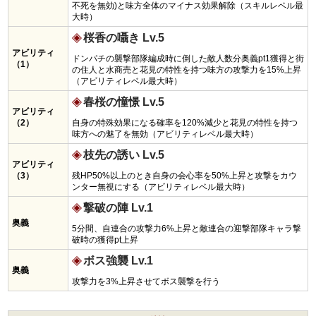
不死を無効)と味方全体のマイナス効果解除（スキルレベル最
大時）
桜香の囁き Lv.5
アビリティ
ドンパチの襲撃部隊編成時に倒した敵人数分奥義pt1獲得と街
（1）
の住人と水商売と花見の特性を持つ味方の攻撃力を15%上昇
（アビリティレベル最大時）
春桜の憧憬 Lv.5
アビリティ
（2）
自身の特殊効果になる確率を120%減少と花見の特性を持つ
味方への魅了を無効（アビリティレベル最大時）
枝先の誘い Lv.5
アビリティ
（3）
残HP50%以上のとき自身の会心率を50%上昇と攻撃をカウ
ンター無視にする（アビリティレベル最大時）
撃破の陣 Lv.1
奥義
5分間、自連合の攻撃力6%上昇と敵連合の迎撃部隊キャラ撃
破時の獲得pt上昇
ボス強襲 Lv.1
奥義
攻撃力を3%上昇させてボス襲撃を行う