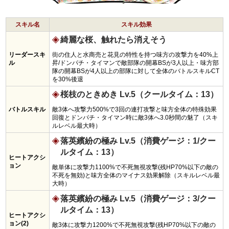
スキル名
スキル効果
綺麗な桜、触れたら消えそう
リーダースキ
街の住人と水商売と花見の特性を持つ味方の攻撃力を40%上
ル
昇/ドンパチ・タイマンで敵部隊の開幕BSが3人以上・味方部
隊の開幕BSが4人以上の部隊に対して全体のバトルスキルCT
を30%後退
桜枝のときめき Lv.5（クールタイム：13）
バトルスキル
敵3体へ攻撃力500%で3回の連打攻撃と味方全体の特殊効果
回復とドンパチ・タイマン時に敵3体へ3.0秒間の魅了（スキ
ルレベル最大時）
落英繽紛の極み Lv.5（消費ゲージ：1/クー
ルタイム：13）
ヒートアクシ
ョン
敵単体に攻撃力1100%で不死無視攻撃(残HP70%以下の敵の
不死を無効)と味方全体のマイナス効果解除（スキルレベル最
大時）
落英繽紛の極み Lv.5（消費ゲージ：3/クー
ルタイム：13）
ヒートアクシ
ョン(2)
敵3体に攻撃力1200%で不死無視攻撃(残HP70%以下の敵の