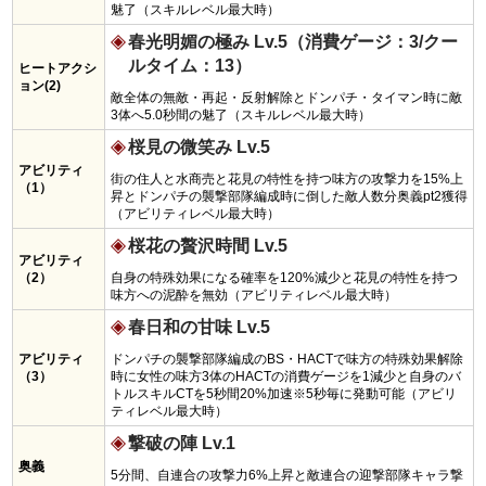
魅了（スキルレベル最大時）
春光明媚の極み Lv.5（消費ゲージ：3/クー
ルタイム：13）
ヒートアクシ
ョン(2)
敵全体の無敵・再起・反射解除とドンパチ・タイマン時に敵
3体へ5.0秒間の魅了（スキルレベル最大時）
桜見の微笑み Lv.5
アビリティ
街の住人と水商売と花見の特性を持つ味方の攻撃力を15%上
（1）
昇とドンパチの襲撃部隊編成時に倒した敵人数分奥義pt2獲得
（アビリティレベル最大時）
桜花の贅沢時間 Lv.5
アビリティ
（2）
自身の特殊効果になる確率を120%減少と花見の特性を持つ
味方への泥酔を無効（アビリティレベル最大時）
春日和の甘味 Lv.5
アビリティ
ドンパチの襲撃部隊編成のBS・HACTで味方の特殊効果解除
（3）
時に女性の味方3体のHACTの消費ゲージを1減少と自身のバ
トルスキルCTを5秒間20%加速※5秒毎に発動可能（アビリ
ティレベル最大時）
撃破の陣 Lv.1
奥義
5分間、自連合の攻撃力6%上昇と敵連合の迎撃部隊キャラ撃