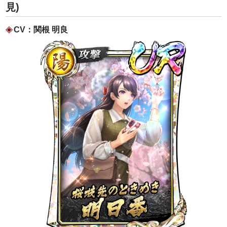
見)
CV：関根 明良