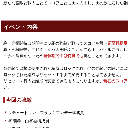
新たな強敵と戦うことでスコアごとに★を入手し、★の数に応じた報
イベント内容
絶・究極闘技は期間中に３組の強敵と戦ってスコアを競う
超高難易度
真・究極闘技と同じく、助っ人を呼ぶことができず、バトルに敗北し
ミナの消費がないため
開催期間中は何度でも
挑むことができます。
各強敵で出撃に使用された編成はロックされ、他の強敵との闘いに出
ロックされた編成はリセットするまで変更することはできません。
リセットを行うと編成は変更できるようになりますが、
現在のスコア
い。
今回の強敵
リチャードソン、ブラックマンデー構成員
峯 義孝、白峯会構成員