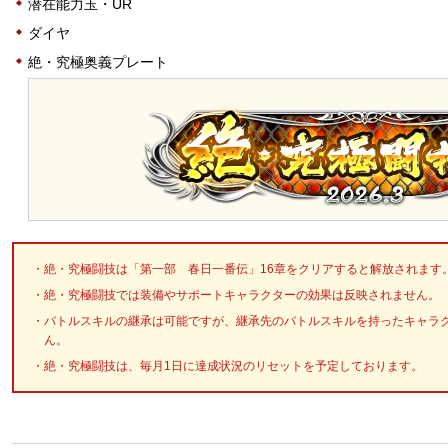
潜在能力玉・UR
ダイヤ
絶・究極奥義プレート
絶・究極闘技は「第一部 春日一番伝」16章をクリアすると解放されます
絶・究極闘技では装備やサポートキャラクターの効果は反映されません。
バトルスキルの継承は可能ですが、継承先のバトルスキルを持ったキャラ
ん。
絶・究極闘技は、毎月1日に達成状況のリセットを予定しております。