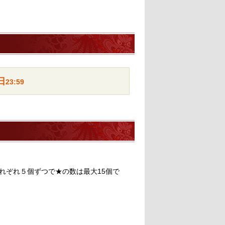
日
23:59
れぞれ５個ずつで★の数は最大15個で