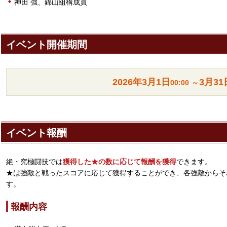
神田 強、錦山組構成員
イベント開催期間
2026年
3月1日
3月31
00:00
～
イベント報酬
絶・究極闘技では
獲得した★の数に応じて報酬を獲得
できます。
★は強敵と戦ったスコアに応じて獲得することができ、各強敵からそ
す。
報酬内容