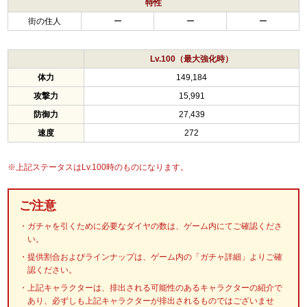
特性
街の住人
ー
ー
ー
Lv.100（最大強化時）
体力
149,184
攻撃力
15,991
防御力
27,439
速度
272
※上記ステータスはLv.100時のものになります。
ご注意
ガチャを引くために必要なダイヤの数は、ゲーム内にてご確認くださ
い。
提供割合およびラインナップは、ゲーム内の「ガチャ詳細」よりご確
認ください。
上記キャラクターは、排出される可能性のあるキャラクターの紹介で
あり、必ずしも上記キャラクターが排出されるものではございませ