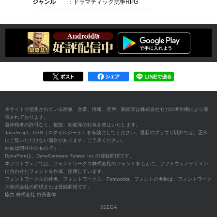
ジャンル
：ドラマティック抗争RPG
本サイトで使用されている画像、文章、情報、音声、動画等は株式会社セガの著作権により保
護されております。
著作権者の許可なく、複製、転載等の行為を禁止いたします。
JavaScript、CSS（スタイルシート）を有効にしてください。最新のブラウザ以外では、正常
にご覧いただけない場合があります。ご了承ください。
画面は開発中のものです。
DynaFontは、DynaComware Taiwan Inc.の登録商標です。
本ソフトウェアでは、フォントワークス株式会社のフォントをもとに、ソフトウェアデザイン
に合わせたフォントを作成、使用しています。
フォントワークスの社名、フォントワークス、Fontworks、フォントの名称は、フォントワーク
ス株式会社の商標または登録商標です。
協力 株式会社 白舟書体
©SEGA