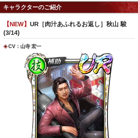
キャラクターのご紹介
【NEW】
UR［肉汁あふれるお返し］秋山 駿
(3/14)
CV：山寺 宏一