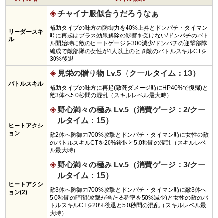
チャイナ服似合うだろうなぁ
補助タイプの味方の防御力を40%上昇とドンパチ・タイマン
リーダースキ
時に再起はプラス効果解除の影響を受けない/ドンパチのバト
ル
ル開始時に敵のヒートゲージを300減少/ドンパチの迎撃部隊
編成で敵部隊の女性が4人以上のとき敵のバトルスキルCTを
30%後退
見栄の贈り物 Lv.5（クールタイム：13）
バトルスキル
補助タイプの味方に再起(致死ダメージ時にHP40%で復帰)と
敵3体へ5.0秒間の混乱（スキルレベル最大時）
野心満々の極み Lv.5（消費ゲージ：2/クー
ルタイム：15）
ヒートアクシ
ョン
敵2体へ防御力700%攻撃とドンパチ・タイマン時に女性の敵
のバトルスキルCTを20%後退と5.0秒間の混乱（スキルレベ
ル最大時）
野心満々の極み Lv.5（消費ゲージ：3/クー
ルタイム：15）
ヒートアクシ
敵3体へ防御力700%攻撃とドンパチ・タイマン時に敵3体へ
ョン(2)
5.0秒間の暗闇(攻撃が当たる確率を50%減少)と女性の敵のバ
トルスキルCTを20%後退と5.0秒間の混乱（スキルレベル最
大時）