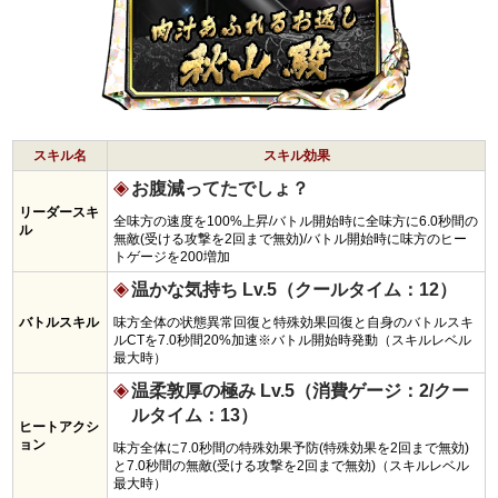
スキル名
スキル効果
お腹減ってたでしょ？
リーダースキ
全味方の速度を100%上昇/バトル開始時に全味方に6.0秒間の
ル
無敵(受ける攻撃を2回まで無効)/バトル開始時に味方のヒー
トゲージを200増加
温かな気持ち Lv.5（クールタイム：12）
バトルスキル
味方全体の状態異常回復と特殊効果回復と自身のバトルスキ
ルCTを7.0秒間20%加速※バトル開始時発動（スキルレベル
最大時）
温柔敦厚の極み Lv.5（消費ゲージ：2/クー
ルタイム：13）
ヒートアクシ
ョン
味方全体に7.0秒間の特殊効果予防(特殊効果を2回まで無効)
と7.0秒間の無敵(受ける攻撃を2回まで無効)（スキルレベル
最大時）