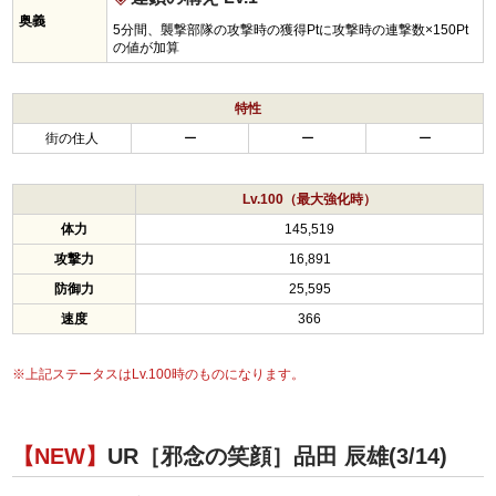
奥義
5分間、襲撃部隊の攻撃時の獲得Ptに攻撃時の連撃数×150Pt
の値が加算
特性
街の住人
ー
ー
ー
Lv.100（最大強化時）
体力
145,519
攻撃力
16,891
防御力
25,595
速度
366
※上記ステータスはLv.100時のものになります。
【NEW】
UR［邪念の笑顔］品田 辰雄(3/14)