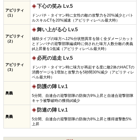
下心の笑み Lv.5
アビリティ
（1）
ドンパチ・タイマン時に女性の敵の攻撃力を20%減少とバト
ルスキルCTを20%減速（アビリティレベル最大時）
舞い上がる心 Lv.5
アビリティ
補助タイプの味方へ12%分状態異常を除く全ダメージカット
（2）
とドンパチの迎撃部隊編成時に倒された味方人数分敵の奥義
pt上昇量を1低減（アビリティレベル最大時）
必死の追走 Lv.5
アビリティ
ドンパチ・タイマン時に味方が再起する度に敵2体のHACTの
（3）
消費ゲージを1増加と攻撃力を5秒間30%減少（アビリティレ
ベル最大時）
防護の陣 Lv.1
奥義
5分間、自連合の迎撃部隊の防御力9%上昇と自連合迎撃部隊
キャラ被撃破時の獲得pt減少
防連の陣 Lv.1
奥義
5分間、自連合の迎撃部隊の防御力8%上昇と獲得連撃数5%
上昇