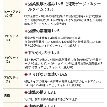
温柔敦厚の極み Lv.5（消費ゲージ：3/クー
ルタイム：13）
ヒートアクシ
ョン(2)
味方全体に7.0秒間の特殊効果予防(特殊効果を2回まで無効)
と7.0秒間の無敵(受ける攻撃を2回まで無効)と速度を7.0秒間
50%上昇（スキルレベル最大時）
温情の蒸饅頭 Lv.5
アビリティ
通常攻撃の連撃数を3加算※未開放時も有効
（1）
自身の状態異常になる確率を120%減少と特殊効果になる確
率を120%減少（アビリティレベル最大時）
甘やかしの手 Lv.5
アビリティ
BS・HACTで味方の特殊効果解除時に自身のHACTの消費ゲ
（2）
ージを2減少とドンパチ・タイマン時に通常攻撃の連撃数を7
秒間1増加（アビリティレベル最大時）
さりげない気遣い Lv.5
アビリティ
（3）
補助タイプの味方への麻痺を無効と全味方のヒートアクショ
ンCTを12%加速（アビリティレベル最大時）
連撃の構え Lv.1
奥義
5分間、襲撃部隊の獲得連撃数が50%上昇
連鎖の構え Lv.1