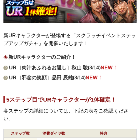
新URキャラクターが登場する「スクラッチイベントステッ
プアップガチャ」を開催いたします！
新URキャラクターのご紹介！
UR［肉汁あふれるお返し］秋山 駿(3/14)
NEW！
UR［邪念の笑顔］品田 辰雄(3/14)
NEW！
5ステップ目でURキャラクターが1体確定！
各ステップの詳細については、下記の表をご確認くださ
い。
ステップ数
消費ダイヤ数
特典