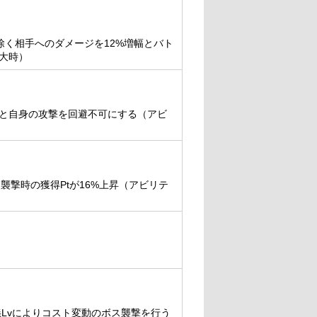
く相手へのダメージを12%増幅とバト
最大時）
上昇と自身の攻撃を回避不可にする（アビ
襲撃時の獲得Ptが16%上昇（アビリテ
義Lvによりコスト変動のボス襲撃を行う