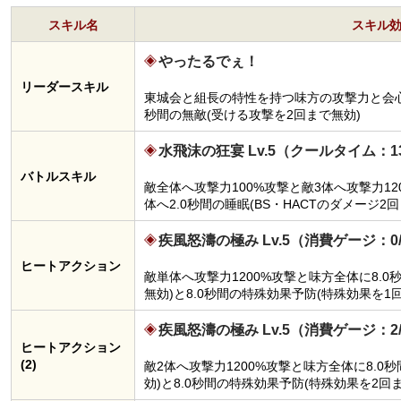
スキル名
スキル
やったるでぇ！
リーダースキル
東城会と組長の特性を持つ味方の攻撃力と会心
秒間の無敵(受ける攻撃を2回まで無効)
水飛沫の狂宴 Lv.5（クールタイム：1
バトルスキル
敵全体へ攻撃力100%攻撃と敵3体へ攻撃力1
体へ2.0秒間の睡眠(BS・HACTのダメージ
疾風怒濤の極み Lv.5（消費ゲージ：0
ヒートアクション
敵単体へ攻撃力1200%攻撃と味方全体に8.
無効)と8.0秒間の特殊効果予防(特殊効果を
疾風怒濤の極み Lv.5（消費ゲージ：2
ヒートアクション
(2)
敵2体へ攻撃力1200%攻撃と味方全体に8.0
効)と8.0秒間の特殊効果予防(特殊効果を2