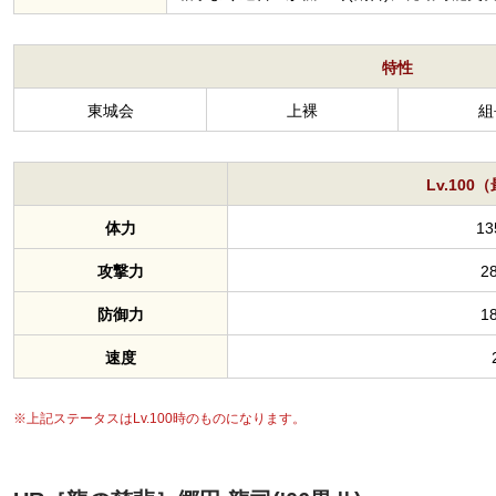
特性
東城会
上裸
組
Lv.10
体力
13
攻撃力
2
防御力
1
速度
※上記ステータスはLv.100時のものになります。