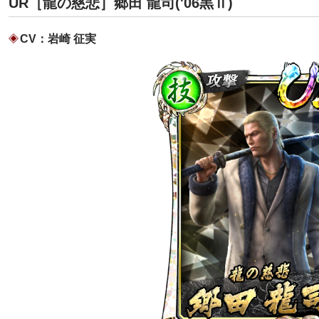
UR［龍の慈悲］郷田 龍司('06黒Ⅱ)
CV：岩崎 征実