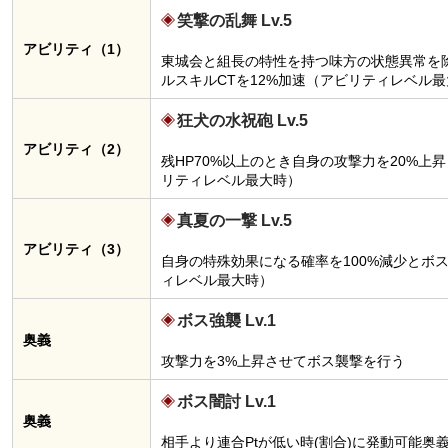
笑撃の乱舞 Lv.5
アビリティ（1）
東城会と組長の特性を持つ味方の状態異常を除
ルスキルCTを12%加速（アビリティレベル
狂犬の水祝砲 Lv.5
アビリティ（2）
残HP70%以上のとき自身の攻撃力を20%
リティレベル最大時）
真夏の一撃 Lv.5
アビリティ（3）
自身の特殊効果になる確率を100%減少とボス
ィレベル最大時）
ボス強襲 Lv.1
奥義
攻撃力を3%上昇させてボス襲撃を行う
ボス闇討 Lv.1
奥義
相手より連合Ptが低い時(割合)に発動可能奥