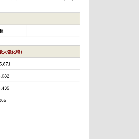
長
ー
0（最大強化時）
5,871
8,082
8,435
265