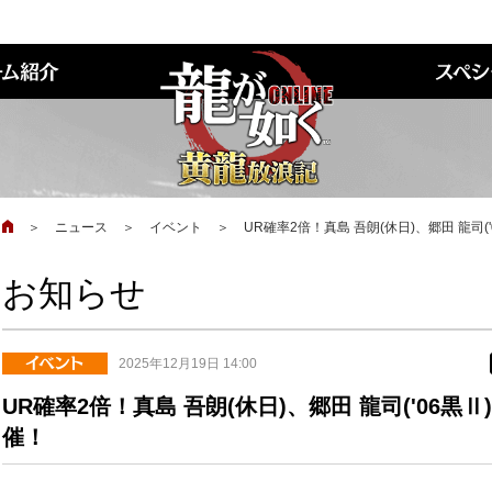
＞
ニュース
＞
イベント
＞
UR確率2倍！真島 吾朗(休日)、郷田 龍司
お知らせ
2025年12月19日 14:00
UR確率2倍！真島 吾朗(休日)、郷田 龍司('06
催！