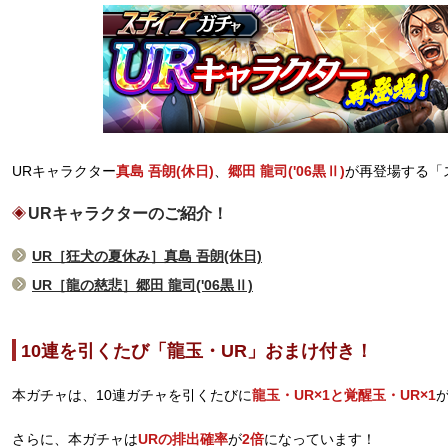
URキャラクター
真島 吾朗(休日)
、
郷田 龍司('06黒Ⅱ)
が再登場する「
URキャラクターのご紹介！
UR［狂犬の夏休み］真島 吾朗(休日)
UR［龍の慈悲］郷田 龍司('06黒Ⅱ)
10連を引くたび「龍玉・UR」おまけ付き！
本ガチャは、10連ガチャを引くたびに
龍玉・UR×1と覚醒玉・UR×1
さらに、本ガチャは
URの排出確率
が
2倍
になっています！