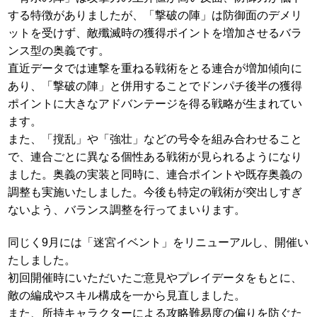
する特徴がありましたが、「撃破の陣」は防御面のデメリ
ットを受けず、敵殲滅時の獲得ポイントを増加させるバラ
ンス型の奥義です。
直近データでは連撃を重ねる戦術をとる連合が増加傾向に
あり、「撃破の陣」と併用することでドンパチ後半の獲得
ポイントに大きなアドバンテージを得る戦略が生まれてい
ます。
また、「撹乱」や「強壮」などの号令を組み合わせること
で、連合ごとに異なる個性ある戦術が見られるようになり
ました。奥義の実装と同時に、連合ポイントや既存奥義の
調整も実施いたしました。今後も特定の戦術が突出しすぎ
ないよう、バランス調整を行ってまいります。
同じく9月には「迷宮イベント」をリニューアルし、開催い
たしました。
初回開催時にいただいたご意見やプレイデータをもとに、
敵の編成やスキル構成を一から見直しました。
また、所持キャラクターによる攻略難易度の偏りを防ぐた