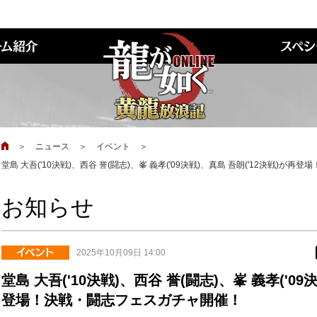
＞
ニュース
＞
イベント
＞
堂島 大吾('10決戦)、西谷 誉(闘志)、峯 義孝('09決戦)、真島 吾朗('12決戦)
お知らせ
2025年10月09日 14:00
堂島 大吾('10決戦)、西谷 誉(闘志)、峯 義孝('09
登場！決戦・闘志フェスガチャ開催！