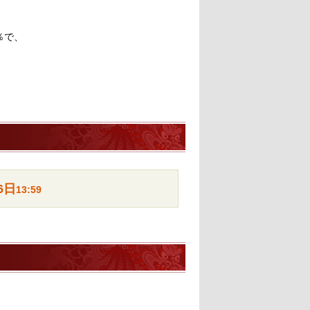
％で、
6日
13:59