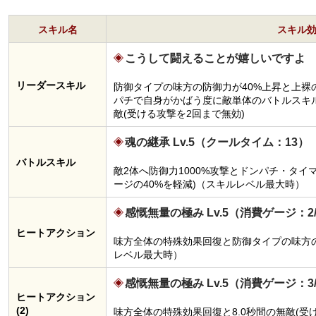
スキル名
スキル
こうして闘えることが嬉しいですよ
リーダースキル
防御タイプの味方の防御力が40%上昇と上裸
パチで自身がかばう度に敵単体のバトルスキルC
敵(受ける攻撃を2回まで無効)
魂の継承 Lv.5（クールタイム：13）
バトルスキル
敵2体へ防御力1000%攻撃とドンパチ・タイ
ージの40%を軽減)（スキルレベル最大時）
感慨無量の極み Lv.5（消費ゲージ：2
ヒートアクション
味方全体の特殊効果回復と防御タイプの味方の
レベル最大時）
感慨無量の極み Lv.5（消費ゲージ：3
ヒートアクション
(2)
味方全体の特殊効果回復と8.0秒間の無敵(受