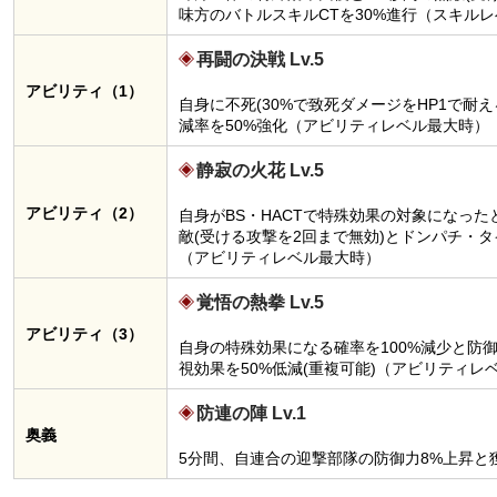
味方のバトルスキルCTを30%進行（スキル
再闘の決戦 Lv.5
アビリティ（1）
自身に不死(30%で致死ダメージをHP1で耐
減率を50%強化（アビリティレベル最大時）
静寂の火花 Lv.5
アビリティ（2）
自身がBS・HACTで特殊効果の対象になったと
敵(受ける攻撃を2回まで無効)とドンパチ・タ
（アビリティレベル最大時）
覚悟の熱拳 Lv.5
アビリティ（3）
自身の特殊効果になる確率を100%減少と防
視効果を50%低減(重複可能)（アビリティレ
防連の陣 Lv.1
奥義
5分間、自連合の迎撃部隊の防御力8%上昇と