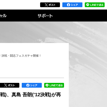
が再登場！決戦・闘志フェスガチャ開催！
決戦)、真島 吾朗('12決戦)が再