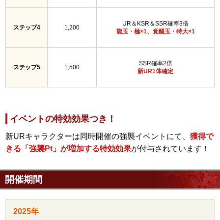
UR＆KSR＆SSR確率3倍
ステップ4
1,200
龍玉・極×1、覚醒玉・特大×1
SSR確率2倍
ステップ5
1,500
新UR1体確定
イベントの特効効果つき！
新URキャラクターは同時開催の強襲イベントにて、
獲得で
きる「強襲Pt」が増加する特効効果
が付与されています！
開催期間
2025年