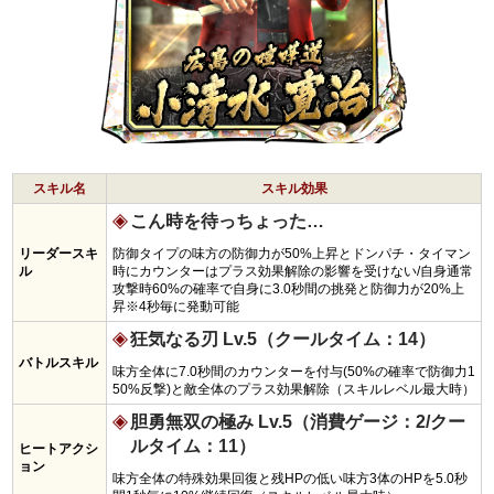
スキル名
スキル効果
こん時を待っちょった…
リーダースキ
防御タイプの味方の防御力が50%上昇とドンパチ・タイマン
ル
時にカウンターはプラス効果解除の影響を受けない/自身通常
攻撃時60%の確率で自身に3.0秒間の挑発と防御力が20%上
昇※4秒毎に発動可能
狂気なる刃 Lv.5（クールタイム：14）
バトルスキル
味方全体に7.0秒間のカウンターを付与(50%の確率で防御力1
50%反撃)と敵全体のプラス効果解除（スキルレベル最大時）
胆勇無双の極み Lv.5（消費ゲージ：2/クー
ルタイム：11）
ヒートアクシ
ョン
味方全体の特殊効果回復と残HPの低い味方3体のHPを5.0秒