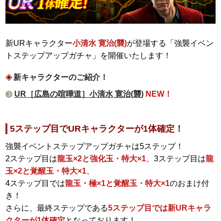
新URキャラクター
小清水 寛治(襲)
が登場する「強襲イベン
トステップアップガチャ」を開催いたします！
新キャラクターのご紹介！
UR［広島の喧嘩道］小清水 寛治(襲)
NEW！
5ステップ目でURキャラクターが1体確定！
強襲イベントステップアップガチャは5ステップ！
2ステップ目は
龍玉×2と強化玉・特大×1
、3ステップ目は
龍
玉×2と覚醒玉・特大×1
、
4ステップ目では
龍玉・極×1と覚醒玉・特大×1
のおまけ付
き！
さらに、最終ステップである
5ステップ目では新URキャラ
クターが1体確定
となっております！