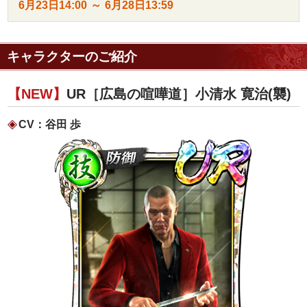
6月23日
14:00
～
6月28日
13:59
キャラクターのご紹介
【NEW】
UR［広島の喧嘩道］小清水 寛治(襲)
CV：谷田 歩