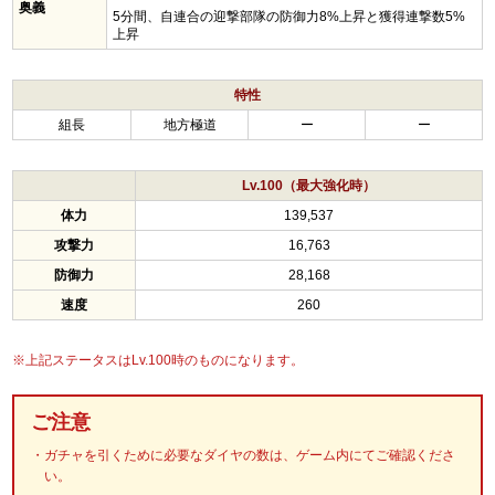
奥義
5分間、自連合の迎撃部隊の防御力8%上昇と獲得連撃数5%
上昇
特性
組長
地方極道
ー
ー
Lv.100（最大強化時）
体力
139,537
攻撃力
16,763
防御力
28,168
速度
260
※上記ステータスはLv.100時のものになります。
ご注意
ガチャを引くために必要なダイヤの数は、ゲーム内にてご確認くださ
い。