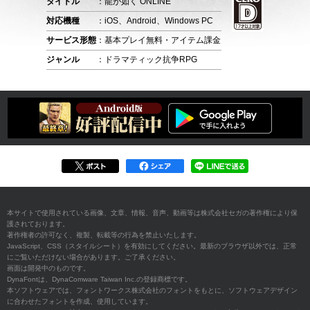
タイトル
：龍が如く ONLINE
対応機種
：iOS、Android、Windows PC
サービス形態
：基本プレイ無料・アイテム課金
ジャンル
：ドラマティック抗争RPG
本サイトで使用されている画像、文章、情報、音声、動画等は株式会社セガの著作権により保
護されております。
著作権者の許可なく、複製、転載等の行為を禁止いたします。
JavaScript、CSS（スタイルシート）を有効にしてください。最新のブラウザ以外では、正常
にご覧いただけない場合があります。ご了承ください。
画面は開発中のものです。
DynaFontは、DynaComware Taiwan Inc.の登録商標です。
本ソフトウェアでは、フォントワークス株式会社のフォントをもとに、ソフトウェアデザイン
に合わせたフォントを作成、使用しています。