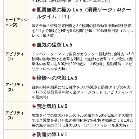
間1秒毎に10%継続回復（スキルレベル最大時）
胆勇無双の極み Lv.5（消費ゲージ：4/クー
ルタイム：11）
ヒートアクシ
ョン(2)
味方全体の特殊効果回復と8.0秒間の特殊効果予防(特殊効果
を2回まで無効)とHPを5.0秒間1秒毎に10%継続回復（スキル
レベル最大時）
血気の猛突 Lv.5
アビリティ
ドンパチ・タイマンで自身がカウンター発動時に全味方へ6.0
（1）
秒間の無敵(受ける攻撃を2回まで無効)と攻撃タイプ優先で敵
単体の攻撃力を6.0秒間30%減少 ※6秒毎に発動可能（アビ
リティレベル最大時）
憧憬への求戦 Lv.5
アビリティ
自身の特殊効果になる確率を100%減少と防御タイプの味方
（2）
へ12%分状態異常を除く全ダメージカット（アビリティレベ
ル最大時）
荒き気迫 Lv.5
アビリティ
攻撃タイプの敵のバトルスキルの威力を50%低減とボス闇討
（3）
でボス襲撃を受けた際の獲得Ptを3%減少(本効果による1連合
毎の減少値の合計は最大30%)（アビリティレベル最大時）
防連の陣 Lv.1