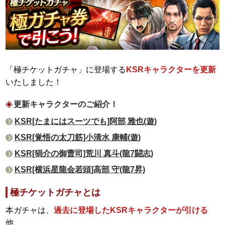
「極チケットガチャ」に登場する
KSRキャラクターを更新
いたしました！
更新キャラクターのご紹介！
KSR[たまにはスーツでも]阿部 雅也(遊)
KSR[覚悟の太刀筋]小清水 康輔(遊)
KSR[狷介の御曹司]荒川 真斗(龍7闘志)
KSR[横浜星龍会若頭]高部 守(龍7昇)
極チケットガチャとは
本ガチャは、
過去に登場したKSRキャラクターが引ける
他、