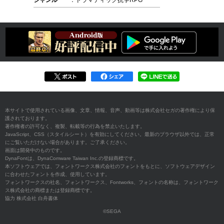
本サイトで使用されている画像、文章、情報、音声、動画等は株式会社セガの著作権により保
護されております。
著作権者の許可なく、複製、転載等の行為を禁止いたします。
JavaScript、CSS（スタイルシート）を有効にしてください。最新のブラウザ以外では、正常
にご覧いただけない場合があります。ご了承ください。
画面は開発中のものです。
DynaFontは、DynaComware Taiwan Inc.の登録商標です。
本ソフトウェアでは、フォントワークス株式会社のフォントをもとに、ソフトウェアデザイン
に合わせたフォントを作成、使用しています。
フォントワークスの社名、フォントワークス、Fontworks、フォントの名称は、フォントワーク
ス株式会社の商標または登録商標です。
協力 株式会社 白舟書体
©SEGA