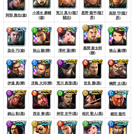
小清水 康輔
荒川 真斗(龍7
星野 龍平(龍7
高部 守(龍7
阿部 雅也(遊)
(遊)
闘志)
昇)
昇)
風間 新太郎
染谷 巧(遊)
秋山 駿(輝)
澤村 遥(輝)
狭山 薫(輝)
(輝)
伊達 真(輝)
冴島 大河(輝)
荒川 真澄(黒)
世良 勝(黒)
嶋野 太(黒)
錦山 彰(黒)
西谷 誉(黒)
神宮 京平(黒)
相沢 聖人(黒)
郷田 龍司