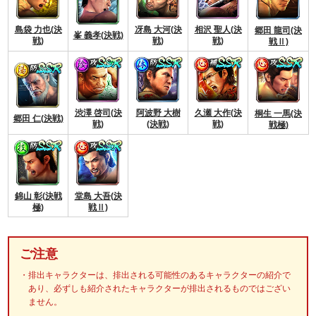
島袋 力也(決
冴島 大河(決
相沢 聖人(決
郷田 龍司(決
峯 義孝(決戦)
戦)
戦)
戦)
戦Ⅱ)
渋澤 啓司(決
阿波野 大樹
久瀬 大作(決
桐生 一馬(決
郷田 仁(決戦)
戦)
(決戦)
戦)
戦極)
錦山 彰(決戦
堂島 大吾(決
極)
戦Ⅱ)
ご注意
排出キャラクターは、排出される可能性のあるキャラクターの紹介で
あり、必ずしも紹介されたキャラクターが排出されるものではござい
ません。