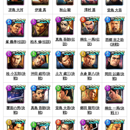
冴島 大河
伊達 真
秋山 駿
澤村 遥
堂島 大吾
真島 吾朗(伝
桐生 一馬(伝
西郷 吉之助
峯 義孝(伝説)
柏木 修(伝説)
説)
説)
(決戦)
桂 小五郎(決
沖田 総司(決
土方 歳三(決
永倉 新八(決
岡田 以蔵(決
戦)
戦)
戦)
戦)
戦)
覆面の男(決
真島 吾朗(決
堂島 大吾(決
郷田 龍司(決
桐生 一馬(決
戦)
戦)
戦)
戦)
戦Ⅱ)