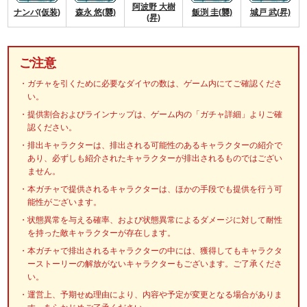
阿波野 大樹
ナンバ(仮装)
森永 悠(襲)
飯渕 圭(襲)
城戸 武(昇)
(昇)
ご注意
ガチャを引くために必要なダイヤの数は、ゲーム内にてご確認くださ
い。
提供割合およびラインナップは、ゲーム内の「ガチャ詳細」よりご確
認ください。
排出キャラクターは、排出される可能性のあるキャラクターの紹介で
あり、必ずしも紹介されたキャラクターが排出されるものではござい
ません。
本ガチャで提供されるキャラクターは、ほかの手段でも提供を行う可
能性がございます。
状態異常を与える確率、および状態異常によるダメージに対して耐性
を持った敵キャラクターが存在します。
本ガチャで排出されるキャラクターの中には、獲得してもキャラクタ
ーストーリーの解放がないキャラクターもございます。ご了承くださ
い。
運営上、予期せぬ理由により、内容や予定が変更となる場合がありま