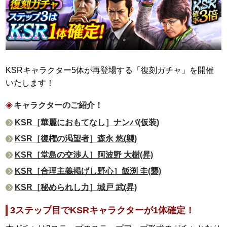
KSRキャラクター5体が再登場する「復刻ガチャ」を開催
いたします！
キャラクターのご紹介！
KSR［華麗におもてなし］ナンバ(仮装)
KSR［復権の渇望者］森永 悠(襲)
KSR［堂島の交渉人］阿波野 大樹(昇)
KSR［合理主義掲げし野心］飯渕 圭(襲)
KSR［秘められし力］城戸 武(昇)
3ステップ目でKSRキャラクターが1体確定！