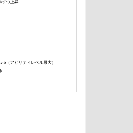
%ずつ上昇
v.5（アビリティレベル最大）
少