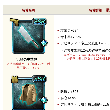
装備名称
装備詳細（最大
攻撃力+374
命中率+7.8％
アビリティ：帝王の威圧 Lv.5
通常攻撃時12%の確率で敵の防
※ゲーム中の表記は上記のとおりと
の確率で敵の防御力を10秒間1
浜崎の中華包丁
※派遣報酬として店舗Lv.2から獲
得可能になります。
防御力+326
会心+3.9%
アビリティ：御し得ぬ憤怒 Lv.