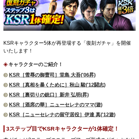
KSRキャラクター5体が再登場する「復刻ガチャ」を開催
いたします！
キャラクターのご紹介！
KSR［雪辱の御曹司］堂島 大吾('06昇)
KSR［真相を暴くために］秋山 駿('12闘志)
KSR［裏切りの銃口］新井 弘明(昇)
KSR［酒席の華］ニューセレナのママ(遊)
KSR［ニューセレナの留守居役］伊達 真('12遊)
3ステップ目でKSRキャラクターが1体確定！