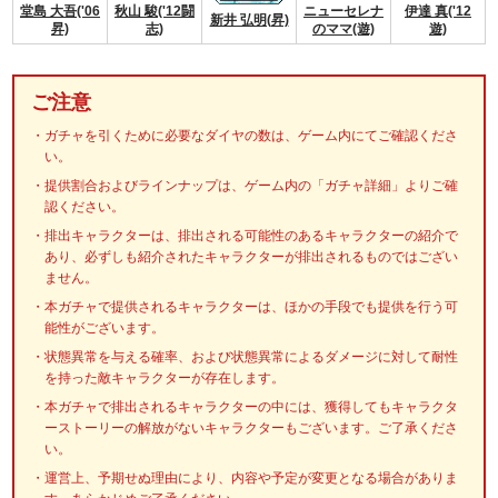
堂島 大吾('06
秋山 駿('12闘
ニューセレナ
伊達 真('12
新井 弘明(昇)
昇)
志)
のママ(遊)
遊)
ご注意
ガチャを引くために必要なダイヤの数は、ゲーム内にてご確認くださ
い。
提供割合およびラインナップは、ゲーム内の「ガチャ詳細」よりご確
認ください。
排出キャラクターは、排出される可能性のあるキャラクターの紹介で
あり、必ずしも紹介されたキャラクターが排出されるものではござい
ません。
本ガチャで提供されるキャラクターは、ほかの手段でも提供を行う可
能性がございます。
状態異常を与える確率、および状態異常によるダメージに対して耐性
を持った敵キャラクターが存在します。
本ガチャで排出されるキャラクターの中には、獲得してもキャラクタ
ーストーリーの解放がないキャラクターもございます。ご了承くださ
い。
運営上、予期せぬ理由により、内容や予定が変更となる場合がありま