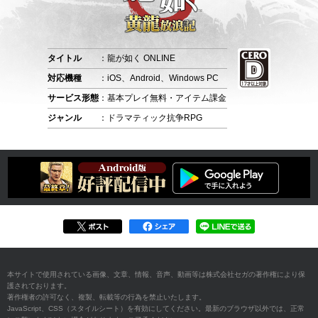
タイトル
：龍が如く ONLINE
対応機種
：iOS、Android、Windows PC
サービス形態
：基本プレイ無料・アイテム課金
ジャンル
：ドラマティック抗争RPG
本サイトで使用されている画像、文章、情報、音声、動画等は株式会社セガの著作権により保
護されております。
著作権者の許可なく、複製、転載等の行為を禁止いたします。
JavaScript、CSS（スタイルシート）を有効にしてください。最新のブラウザ以外では、正常