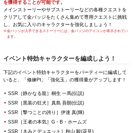
を獲得することが可能です。
メインストーリーやサブストーリーなどの各種クエストを
クリアして金バッジをたくさん集めて専用クエストに挑戦
し、お気に入りのキャラクターを強化しましょう！
※金バッジが入手できるストーリーには、金バッジのアイコンが表示されてい
ます。
イベント特効キャラクターを編成しよう！
下記のイベント特効キャラクターをパーティーに編成して
いると、「修練Pt」「強化玉」の獲得量がアップします！
SSR［静かなる龍］桐生 一馬(伝説)
SSR［黒装の狂犬］真島 吾朗(伝説)
SSR［撃つことの誇り］伊達 真(輝)
SSR［王者の本気］G・B・ホームズ
SSR［きみとデュエット］秋山 駿(花見)