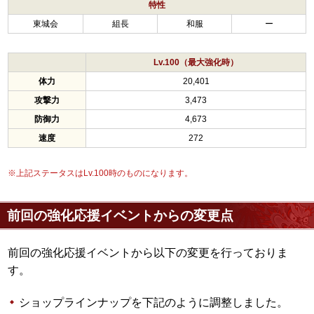
特性
東城会
組長
和服
ー
Lv.100（最大強化時）
体力
20,401
攻撃力
3,473
防御力
4,673
速度
272
※上記ステータスはLv.100時のものになります。
前回の強化応援イベントからの変更点
前回の強化応援イベントから以下の変更を行っておりま
す。
ショップラインナップを下記のように調整しました。