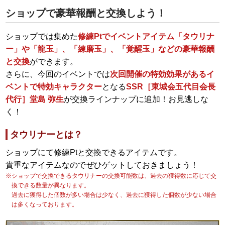
ショップで豪華報酬と交換しよう！
ショップでは集めた
修練Ptでイベントアイテム「タウリナ
ー」や「龍玉」、「練磨玉」、「覚醒玉」などの豪華報酬
と交換
ができます。
さらに、今回のイベントでは
次回開催の特効効果があるイ
ベントで特効キャラクター
となる
SSR［東城会五代目会長
代行］堂島 弥生
が交換ラインナップに追加！お見逃しな
く！
タウリナーとは？
ショップにて修練Ptと交換できるアイテムです。
貴重なアイテムなのでぜひゲットしておきましょう！
※ショップで交換できるタウリナーの交換可能数は、過去の獲得数に応じて交
換できる数量が異なります。
過去に獲得した個数が多い場合は少なく、過去に獲得した個数が少ない場合
は多くなっております。