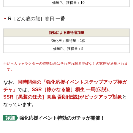
「修練Pt」獲得量＋10
R［どん底の龍］春日 一番
特効による獲得増加量
「強化玉」獲得量＋1個
「修練Pt」獲得量＋5
※助っ人キャラクターの特効効果はそれぞれ限界突破なしの状態が適用されま
す。
なお、
同時開催の「強化応援イベントステップアップ極ガ
チャ」
では、
SSR［静かなる龍］桐生 一馬(伝説)、
SSR［黒装の狂犬］真島 吾朗(伝説)がピックアップ対象
と
なっています。
強化応援イベント特効のガチャが開催！