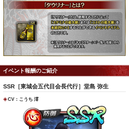
イベント報酬のご紹介
SSR［東城会五代目会長代行］堂島 弥生
CV：こうち 澪