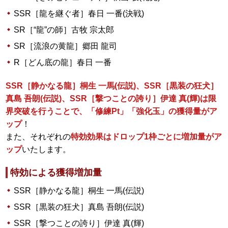
SSR［龍を継ぐ者］春日 一番(決戦)
SR［“龍”の師］古牧 宗太郎
SR［流浪の黄龍］郷田 龍司
R［どん底の龍］春日 一番
SSR［静かなる龍］桐生 一馬(伝説)、SSR［黒装の狂犬］
真島 吾朗(伝説)、SSR［撃つことの誇り］伊達 真(輝)は限
界突破を行うことで、「修練Pt」「強化玉」の獲得量がア
ップ
！
また、それぞれの
特効効果はドロップ1枠ごとに増加量がア
ップ
いたします。
特効による獲得増加量
SSR［静かなる龍］桐生 一馬(伝説)
SSR［黒装の狂犬］真島 吾朗(伝説)
SSR［撃つことの誇り］伊達 真(輝)