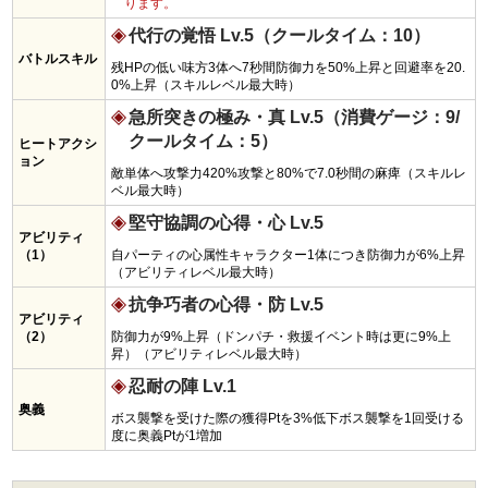
ります。
代行の覚悟 Lv.5（クールタイム：10）
バトルスキル
残HPの低い味方3体へ7秒間防御力を50%上昇と回避率を20.
0%上昇（スキルレベル最大時）
急所突きの極み・真 Lv.5（消費ゲージ：9/
クールタイム：5）
ヒートアクシ
ョン
敵単体へ攻撃力420%攻撃と80%で7.0秒間の麻痺（スキルレ
ベル最大時）
堅守協調の心得・心 Lv.5
アビリティ
（1）
自パーティの心属性キャラクター1体につき防御力が6%上昇
（アビリティレベル最大時）
抗争巧者の心得・防 Lv.5
アビリティ
（2）
防御力が9%上昇（ドンパチ・救援イベント時は更に9%上
昇）（アビリティレベル最大時）
忍耐の陣 Lv.1
奥義
ボス襲撃を受けた際の獲得Ptを3%低下ボス襲撃を1回受ける
度に奥義Ptが1増加