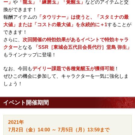
ー」
や
「龍玉」
「練磨玉」
「覚醒玉」
などのアイテムと交
換ができます！
報酬アイテムの
「タウリナー」は使うと、「スタミナの最
大値」または「コストの最大値」を永続的に＋1
することが
できます！
さらに、
次回開催の特効効果があるイベントで特効キャラ
クター
となる
「SSR［東城会五代目会長代行］堂島 弥生」
もラインナップに登場！
なお、今回も
デイリー課題で各種覚醒玉が獲得可能
！
ぜひこの機会に参加して、キャラクターを一気に強化しま
しょう！
イベント開催期間
2021年
7月2日（金）
14:00
～
7月5日（月）
13:59まで