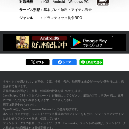
対応機種
：iOS、Android、Windows PC
サービス形態
：基本プレイ無料・アイテム課金
ジャンル
：ドラマティック抗争RPG
本サイトで使用されている画像、文章、情報、音声、動画等は株式会社セガの著作権により保
護されております。
著作権者の許可なく、複製、転載等の行為を禁止いたします。
JavaScript、CSS（スタイルシート）を有効にしてください。最新のブラウザ以外では、正常
にご覧いただけない場合があります。ご了承ください。
画面は開発中のものです。
DynaFontは、DynaComware Taiwan Inc.の登録商標です。
本ソフトウェアでは、フォントワークス株式会社のフォントをもとに、ソフトウェアデザイン
に合わせたフォントを作成、使用しています。
フォントワークスの社名、フォントワークス、Fontworks、フォントの名称は、フォントワーク
ス株式会社の商標または登録商標です。