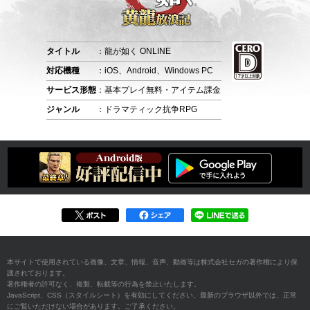
タイトル
：龍が如く ONLINE
対応機種
：iOS、Android、Windows PC
サービス形態
：基本プレイ無料・アイテム課金
ジャンル
：ドラマティック抗争RPG
本サイトで使用されている画像、文章、情報、音声、動画等は株式会社セガの著作権により保
護されております。
著作権者の許可なく、複製、転載等の行為を禁止いたします。
JavaScript、CSS（スタイルシート）を有効にしてください。最新のブラウザ以外では、正常
にご覧いただけない場合があります。ご了承ください。