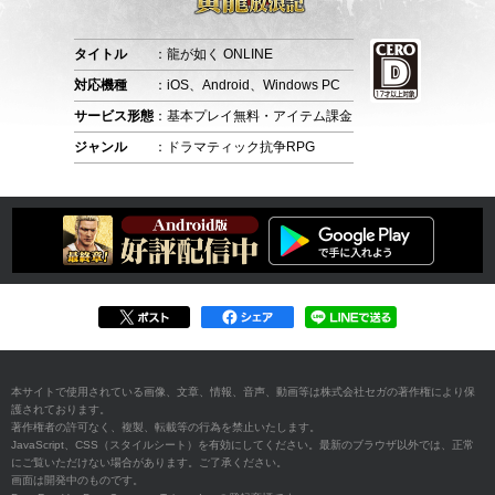
タイトル
：龍が如く ONLINE
対応機種
：iOS、Android、Windows PC
サービス形態
：基本プレイ無料・アイテム課金
ジャンル
：ドラマティック抗争RPG
本サイトで使用されている画像、文章、情報、音声、動画等は株式会社セガの著作権により保
護されております。
著作権者の許可なく、複製、転載等の行為を禁止いたします。
JavaScript、CSS（スタイルシート）を有効にしてください。最新のブラウザ以外では、正常
にご覧いただけない場合があります。ご了承ください。
画面は開発中のものです。