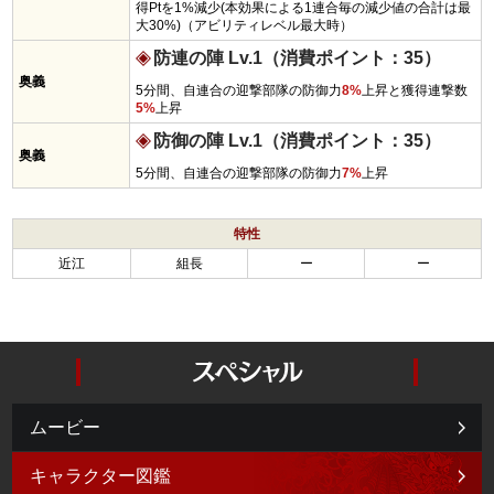
得Ptを1%減少(本効果による1連合毎の減少値の合計は最
大30%)（アビリティレベル最大時）
防連の陣 Lv.1（消費ポイント：35）
奥義
5分間、自連合の迎撃部隊の防御力
8%
上昇と獲得連撃数
5%
上昇
防御の陣 Lv.1（消費ポイント：35）
奥義
5分間、自連合の迎撃部隊の防御力
7%
上昇
特性
近江
組長
ー
ー
ムービー
キャラクター図鑑