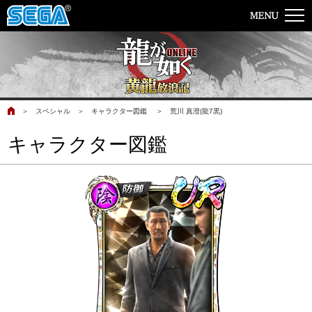
＞
スペシャル
＞
キャラクター図鑑
＞
荒川 真澄(龍7黒)
キャラクター図鑑