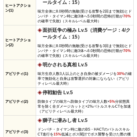
ールタイム：15）
ヒートアクショ
ン(1)
味方全体に8.0秒間の無敵(受ける攻撃を2回まで無効)とド
ンパチ・タイマン時に敵3体へ5.0秒間の恐怖(行動が
70%
の確率で失敗)（スキルレベル最大時）
面折廷争の極み Lv.5（消費ゲージ：4/ク
ールタイム：15）
ヒートアクショ
ン(2)
味方全体に8.0秒間の無敵(受ける攻撃を3回まで無効)とド
ンパチ・タイマン時に敵3体へ6.0秒間の恐怖(行動が
70%
の確率で失敗)（スキルレベル最大時）
明かされる真相 Lv.5
アビリティ(1)
味方生存人数3人以上のとき自身の被ダメージを
30%
の確
率で無効化と自身は攻撃選択の対象にならない（アビリ
ティレベル最大時）
停戦勧告 Lv.5
アビリティ(2)
防御タイプの味方へ防御タイプの味方人数×
5%
分状態異
常を除く全ダメージカットと×2%バトルスキルCTを加速
（アビリティレベル最大時）
獅子に潜みし者 Lv.5
ドンパチ・タイマン時に敵のBS・HACTのバトルスキル
アビリティ(3)
CT進行を
15%
低減とボス闇討でボス襲撃を受けた際の獲