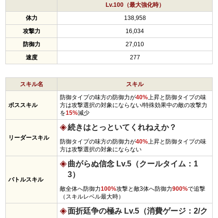
Lv.100（最大強化時）
体力
138,958
攻撃力
16,034
防御力
27,010
速度
277
スキル名
スキル
防御タイプの味方の防御力が
40%
上昇と防御タイプの味
ボススキル
方は攻撃選択の対象にならない/特殊効果中の敵の攻撃力
を
15%
減少
続きはとっといてくれねえか？
リーダースキル
防御タイプの味方の防御力が
40%
上昇と防御タイプの味
方は攻撃選択の対象にならない
曲がらぬ信念 Lv.5（クールタイム：1
3）
バトルスキル
敵全体へ防御力
100%
攻撃と敵3体へ防御力
900%
で追撃
（スキルレベル最大時）
面折廷争の極み Lv.5（消費ゲージ：2/ク