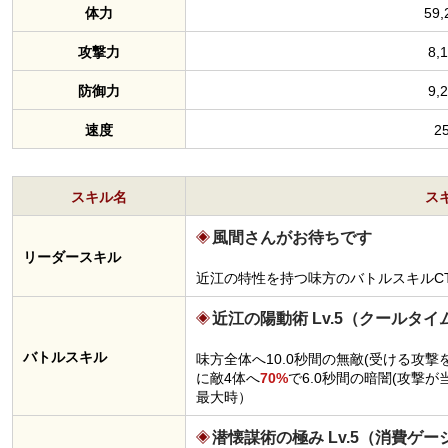
体力
59,
攻撃力
8,
防御力
9,
速度
2
スキル名
ス
風間さんがお待ちです
リーダースキル
近江の特性を持つ味方のバトルスキルC
近江の陽動術 Lv.5（クールタイ
バトルスキル
味方全体へ10.0秒間の無敵(受ける攻
に敵4体へ
70%
で6.0秒間の暗闇(攻撃
最大時）
潜懐謀術の極み Lv.5（消費ゲー