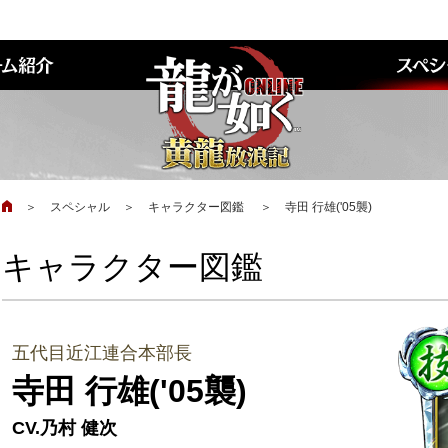
＞
スペシャル
＞
キャラクター図鑑
＞
寺田 行雄('05襲)
キャラクター図鑑
五代目近江連合本部長
寺田 行雄('05襲)
CV.乃村 健次