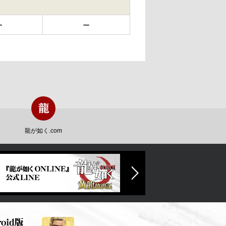
ー
ー
龍が如く.com