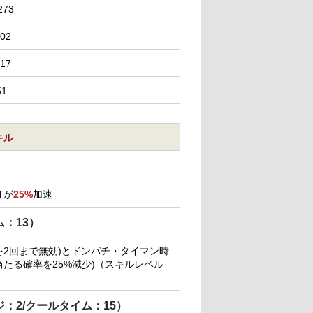
273
102
217
51
キル
Tが
25%
加速
ム：13）
撃を2回まで無効)とドンパチ・タイマン時
が当たる確率を25%減少)（スキルレベル
ジ：2/クールタイム：15）