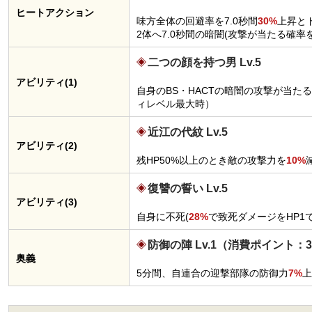
ヒートアクション
味方全体の回避率を7.0秒間
30%
上昇と
2体へ7.0秒間の暗闇(攻撃が当たる確率
二つの顔を持つ男 Lv.5
アビリティ(1)
自身のBS・HACTの暗闇の攻撃が当た
ィレベル最大時）
近江の代紋 Lv.5
アビリティ(2)
残HP50%以上のとき敵の攻撃力を
10%
復讐の誓い Lv.5
アビリティ(3)
自身に不死(
28%
で致死ダメージをHP1
防御の陣 Lv.1（消費ポイント：3
奥義
5分間、自連合の迎撃部隊の防御力
7%
上