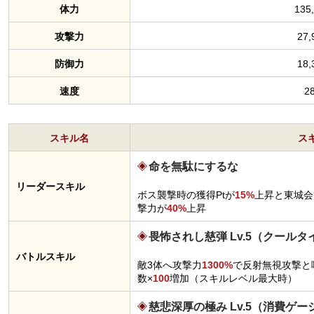
体力
135
攻撃力
27,
防御力
18,
速度
2
スキル名
ス
命を無駄にするな
リーダースキル
ボス襲撃時の獲得Ptが
15%
上昇と東城会
撃力が
40%
上昇
畏怖されし慈弾 Lv.5（クールタ
バトルスキル
敵3体へ攻撃力
1300%
で反射無視攻撃と
数×
100
増加（スキルレベル最大時）
慈悲深厚の極み Lv.5（消費ゲー