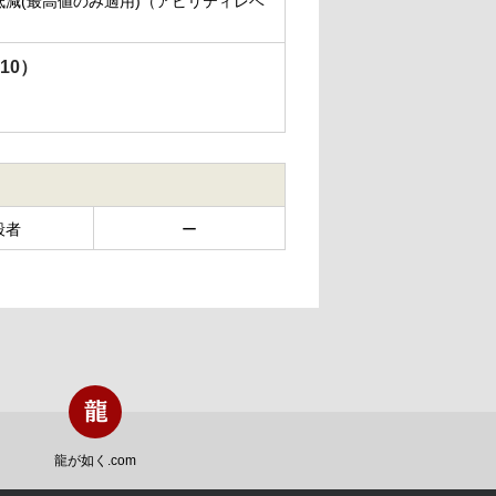
低減(最高値のみ適用)（アビリティレベ
10）
殺者
ー
龍が如く.com