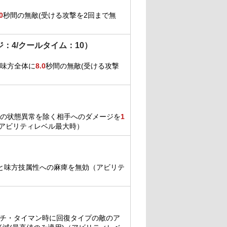
0
秒間の無敵(受ける攻撃を2回まで無
ジ：4/クールタイム：10）
味方全体に
8.0
秒間の無敵(受ける攻撃
の状態異常を除く相手へのダメージを
1
アビリティレベル最大時）
と味方技属性への麻痺を無効（アビリテ
チ・タイマン時に回復タイプの敵のア