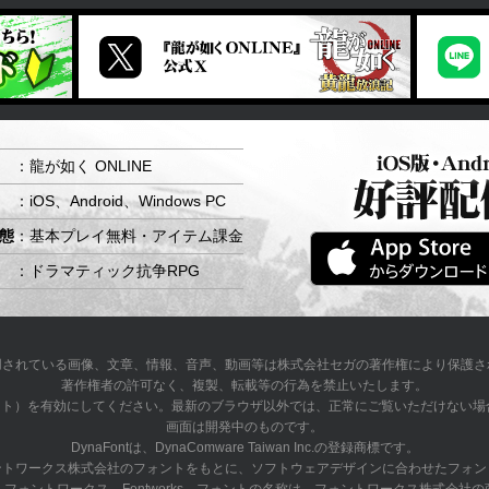
：龍が如く ONLINE
：iOS、Android、Windows PC
態
：基本プレイ無料・アイテム課金
：ドラマティック抗争RPG
用されている画像、文章、情報、音声、動画等は株式会社セガの著作権により保護さ
著作権者の許可なく、複製、転載等の行為を禁止いたします。
タイルシート）を有効にしてください。最新のブラウザ以外では、正常にご覧いただけな
画面は開発中のものです。
DynaFontは、DynaComware Taiwan Inc.の登録商標です。
ントワークス株式会社のフォントをもとに、ソフトウェアデザインに合わせたフォン