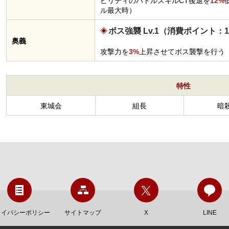
ビリティのバトルスキルCT後退を
12%
ル最大時）
ボス強襲 Lv.1（消費ポイント：1
奥義
攻撃力を
3%
上昇させてボス襲撃を行う
特性
東城会
組長
暗
ライバシーポリシー
サイトマップ
X
LINE