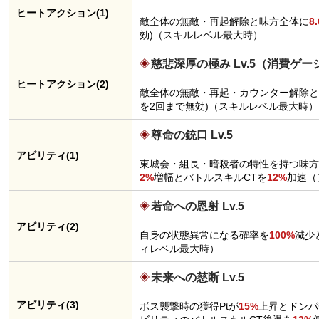
ヒートアクション(1)
敵全体の無敵・再起解除と味方全体に
8.
効)（スキルレベル最大時）
慈悲深厚の極み Lv.5（消費ゲー
ヒートアクション(2)
敵全体の無敵・再起・カウンター解除と
を2回まで無効)（スキルレベル最大時）
尊命の銃口 Lv.5
アビリティ(1)
東城会・組長・暗殺者の特性を持つ味方
2%
増幅とバトルスキルCTを
12%
加速（
若命への恩射 Lv.5
アビリティ(2)
自身の状態異常になる確率を
100%
減少
ィレベル最大時）
未来への慈断 Lv.5
アビリティ(3)
ボス襲撃時の獲得Ptが
15%
上昇とドンパ