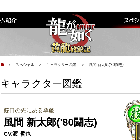
＞
スペシャル
＞
キャラクター図鑑
＞
風間 新太郎('80闘志)
キャラクター図鑑
銃口の先にある尊厳
風間 新太郎('80闘志)
CV.渡 哲也