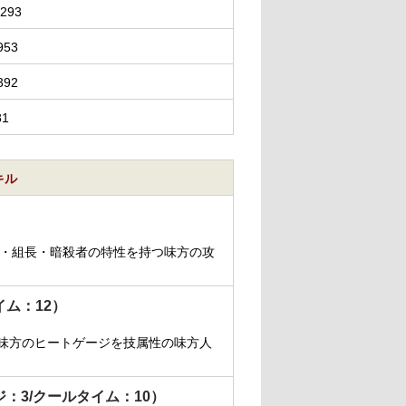
,293
953
392
81
キル
・組長・暗殺者の特性を持つ味方の攻
イム：12）
味方のヒートゲージを技属性の味方人
ジ：3/クールタイム：10）