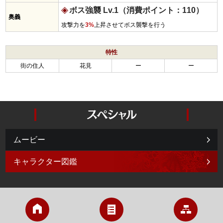
ボス強襲 Lv.1（消費ポイント：110）
奥義
攻撃力を
3%
上昇させてボス襲撃を行う
特性
街の住人
花見
ー
ー
ムービー
キャラクター図鑑