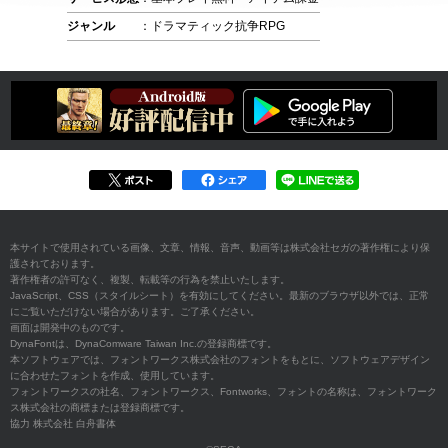
ジャンル
：ドラマティック抗争RPG
本サイトで使用されている画像、文章、情報、音声、動画等は株式会社セガの著作権により保
護されております。
著作権者の許可なく、複製、転載等の行為を禁止いたします。
JavaScript、CSS（スタイルシート）を有効にしてください。最新のブラウザ以外では、正常
にご覧いただけない場合があります。ご了承ください。
画面は開発中のものです。
DynaFontは、DynaComware Taiwan Inc.の登録商標です。
本ソフトウェアでは、フォントワークス株式会社のフォントをもとに、ソフトウェアデザイン
に合わせたフォントを作成、使用しています。
フォントワークスの社名、フォントワークス、Fontworks、フォントの名称は、フォントワーク
ス株式会社の商標または登録商標です。
協力 株式会社 白舟書体