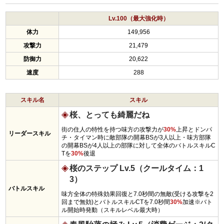
Lv.100（最大強化時）
体力
149,956
攻撃力
21,479
防御力
20,622
速度
288
スキル名
スキル
桜、とっても綺麗だね
街の住人の特性を持つ味方の攻撃力が
30%
上昇とドンパ
リーダースキル
チ・タイマン時に敵部隊の開幕BSが3人以上・味方部隊
の開幕BSが4人以上の部隊に対して全体のバトルスキルC
Tを
30%
後退
桜のステップ Lv.5（クールタイム：1
3）
バトルスキル
味方全体の特殊効果回復と7.0秒間の無敵(受ける攻撃を2
回まで無効)とバトルスキルCTを7.0秒間
30%
加速※バト
ル開始時発動（スキルレベル最大時）