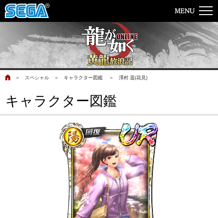
＞
スペシャル
＞
キャラクター図鑑
＞
澤村 遥(花見)
キャラクター図鑑