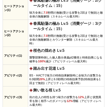
春風駘蕩の極み Lv.5（消費ゲージ：2/ク
ールタイム：15）
ヒートアクショ
ン(1)
味方全体に
7.0
秒間の無敵(受ける攻撃を2回まで無効)と敵
全体の無敵解除（スキルレベル最大時）
春風駘蕩の極み Lv.5（消費ゲージ：3/ク
ールタイム：15）
ヒートアクショ
ン(2)
味方全体に
7.0
秒間の無敵(受ける攻撃を2回まで無効)と敵
全体の無敵解除とカウンター解除（スキルレベル最大
時）
桜色の煌めき Lv.5
アビリティ(1)
襲撃部隊時倒した敵人数分奥義pt2獲得と特殊効果になる
確率を
100%
減少（アビリティレベル最大時）
踏み出す花道 Lv.5
アビリティ(2)
BS・HACTで味方の特殊効果解除時に全味方の攻撃力を
6.0秒間
20%
上昇と6.0秒間の特殊効果予防(特殊効果を1
回まで無効)（アビリティレベル最大時）
舞い散る桜 Lv.5
アビリティ(3)
街の住人の特性を持つ味方の攻撃力を
12%
上昇と状態異
常を除く相手へのダメージを
12%
増幅（アビリティレベ
ル最大時）