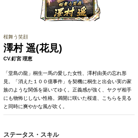
桜舞う笑顔
澤村 遥(花見)
CV.釘宮 理恵
「堂島の龍」桐生一馬の愛した女性、澤村由美の忘れ形
見。「消えた１００億事件」を契機に桐生と出会い実の家
族のような関係を築いてゆく。正義感が強く、ヤクザ相手
にも物怖じしない性格。満開に咲いた桜道、こちらを見る
と同時に爽やかな風が吹く。
ステータス・スキル