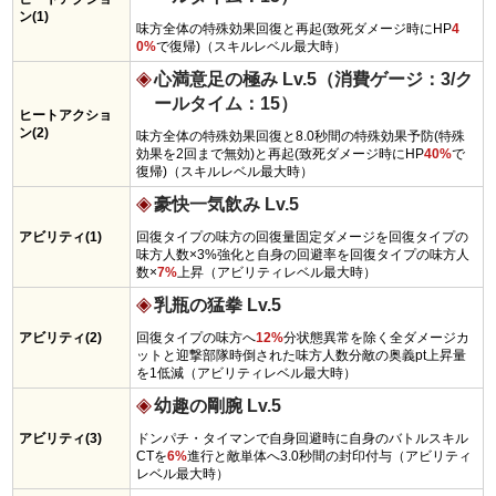
ン(1)
味方全体の特殊効果回復と再起(致死ダメージ時にHP
4
0%
で復帰)（スキルレベル最大時）
心満意足の極み Lv.5（消費ゲージ：3/ク
ールタイム：15）
ヒートアクショ
ン(2)
味方全体の特殊効果回復と8.0秒間の特殊効果予防(特殊
効果を2回まで無効)と再起(致死ダメージ時にHP
40%
で
復帰)（スキルレベル最大時）
豪快一気飲み Lv.5
アビリティ(1)
回復タイプの味方の回復量固定ダメージを回復タイプの
味方人数×3%強化と自身の回避率を回復タイプの味方人
数×
7%
上昇（アビリティレベル最大時）
乳瓶の猛拳 Lv.5
アビリティ(2)
回復タイプの味方へ
12%
分状態異常を除く全ダメージカ
ットと迎撃部隊時倒された味方人数分敵の奥義pt上昇量
を1低減（アビリティレベル最大時）
幼趣の剛腕 Lv.5
アビリティ(3)
ドンパチ・タイマンで自身回避時に自身のバトルスキル
CTを
6%
進行と敵単体へ3.0秒間の封印付与（アビリティ
レベル最大時）