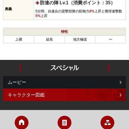
防連の陣 Lv.1（消費ポイント：35）
奥義
5分間、自連合の迎撃部隊の防御力
8%
上昇と獲得連撃数
5%
上昇
特性
上裸
組長
地方極道
ー
ムービー
キャラクター図鑑