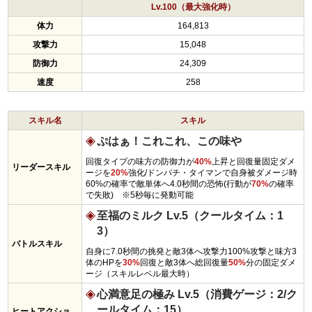
Lv.100（最大強化時）
体力
164,813
攻撃力
15,048
防御力
24,309
速度
258
スキル名
スキル
ぷはぁ！これこれ、この味や
回復タイプの味方の防御力が
40%
上昇と回復量固定ダメ
リーダースキル
ージを
20%
強化/ドンパチ・タイマンで自身被ダメージ時
60%の確率で敵単体へ4.0秒間の恐怖(行動が
70%
の確率
で失敗) ※5秒毎に発動可能
至福のミルク Lv.5（クールタイム：1
3）
バトルスキル
自身に7.0秒間の挑発と敵3体へ攻撃力100%攻撃と味方3
体のHPを
30%
回復と敵3体へ総回復量
50%
分の固定ダメ
ージ（スキルレベル最大時）
心満意足の極み Lv.5（消費ゲージ：2/ク
ールタイム：15）
ヒートアクショ