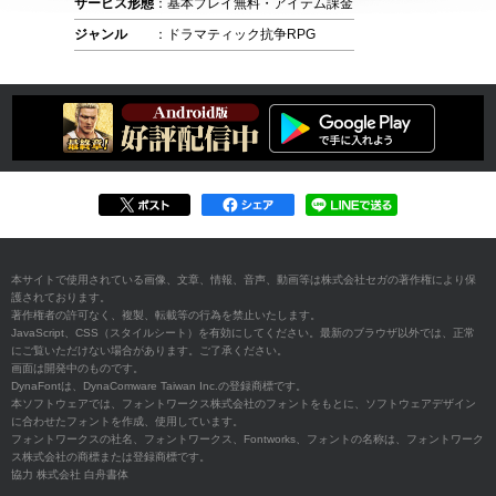
サービス形態
：基本プレイ無料・アイテム課金
ジャンル
：ドラマティック抗争RPG
本サイトで使用されている画像、文章、情報、音声、動画等は株式会社セガの著作権により保
護されております。
著作権者の許可なく、複製、転載等の行為を禁止いたします。
JavaScript、CSS（スタイルシート）を有効にしてください。最新のブラウザ以外では、正常
にご覧いただけない場合があります。ご了承ください。
画面は開発中のものです。
DynaFontは、DynaComware Taiwan Inc.の登録商標です。
本ソフトウェアでは、フォントワークス株式会社のフォントをもとに、ソフトウェアデザイン
に合わせたフォントを作成、使用しています。
フォントワークスの社名、フォントワークス、Fontworks、フォントの名称は、フォントワーク
ス株式会社の商標または登録商標です。
協力 株式会社 白舟書体