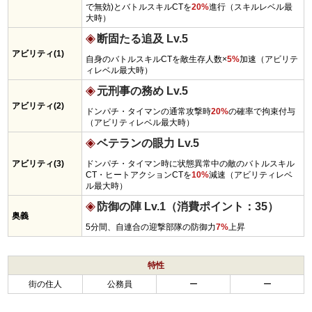
で無効)とバトルスキルCTを
20%
進行（スキルレベル最
大時）
断固たる追及 Lv.5
アビリティ(1)
自身のバトルスキルCTを敵生存人数×
5%
加速（アビリテ
ィレベル最大時）
元刑事の務め Lv.5
アビリティ(2)
ドンパチ・タイマンの通常攻撃時
20%
の確率で拘束付与
（アビリティレベル最大時）
ベテランの眼力 Lv.5
アビリティ(3)
ドンパチ・タイマン時に状態異常中の敵のバトルスキル
CT・ヒートアクションCTを
10%
減速（アビリティレベ
ル最大時）
防御の陣 Lv.1（消費ポイント：35）
奥義
5分間、自連合の迎撃部隊の防御力
7%
上昇
特性
街の住人
公務員
ー
ー