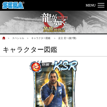
＞
スペシャル
＞
キャラクター図鑑
＞
足立 宏一(龍7襲)
キャラクター図鑑