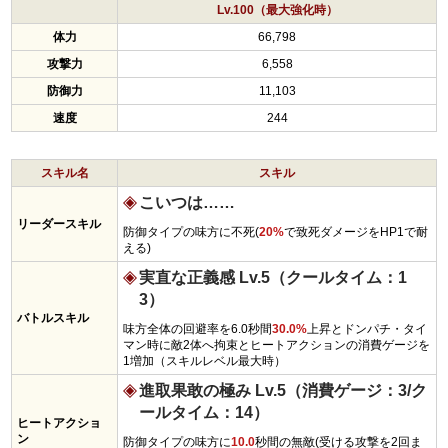
Lv.100（最大強化時）
体力
66,798
攻撃力
6,558
防御力
11,103
速度
244
スキル名
スキル
こいつは……
リーダースキル
防御タイプの味方に不死(
20%
で致死ダメージをHP1で耐
える)
実直な正義感 Lv.5（クールタイム：1
3）
バトルスキル
味方全体の回避率を6.0秒間
30.0%
上昇とドンパチ・タイ
マン時に敵2体へ拘束とヒートアクションの消費ゲージを
1増加（スキルレベル最大時）
進取果敢の極み Lv.5（消費ゲージ：3/ク
ールタイム：14）
ヒートアクショ
ン
防御タイプの味方に
10.0
秒間の無敵(受ける攻撃を2回ま