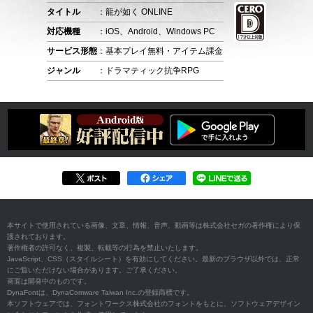
タイトル
：龍が如く ONLINE
対応機種
：iOS、Android、Windows PC
サービス形態
：基本プレイ無料・アイテム課金
ジャンル
：ドラマティック抗争RPG
本サイトで使用されている画像、文章、情報、音声、動画等は株式会社セガの著作権により保
護されております。
著作権者の許可なく、複製、転載等の行為を禁止いたします。
JavaScript、CSS（スタイルシート）を有効にしてください。最新のブラウザ以外では、正常
にご覧いただけない場合があります。ご了承ください。
画面は開発中のものです。
DynaFontは、DynaComware Taiwan Inc.の登録商標です。
本ソフトウェアでは、フォントワークス株式会社のフォントをもとに、ソフトウェアデザイン