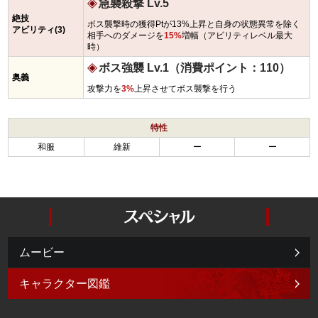
急襲殺撃 Lv.5
絶技
ボス襲撃時の獲得Ptが13%上昇と自身の状態異常を除く
アビリティ(3)
相手へのダメージを
15%
増幅（アビリティレベル最大
時）
ボス強襲 Lv.1（消費ポイント：110）
奥義
攻撃力を
3%
上昇させてボス襲撃を行う
特性
和服
維新
ー
ー
ムービー
キャラクター図鑑