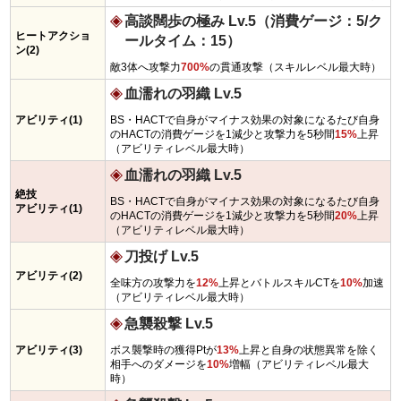
高談闊歩の極み Lv.5（消費ゲージ：5/ク
ヒートアクショ
ールタイム：15）
ン(2)
敵3体へ攻撃力
700%
の貫通攻撃（スキルレベル最大時）
血濡れの羽織 Lv.5
アビリティ(1)
BS・HACTで自身がマイナス効果の対象になるたび自身
のHACTの消費ゲージを1減少と攻撃力を5秒間
15%
上昇
（アビリティレベル最大時）
血濡れの羽織 Lv.5
絶技
BS・HACTで自身がマイナス効果の対象になるたび自身
アビリティ(1)
のHACTの消費ゲージを1減少と攻撃力を5秒間
20%
上昇
（アビリティレベル最大時）
刀投げ Lv.5
アビリティ(2)
全味方の攻撃力を
12%
上昇とバトルスキルCTを
10%
加速
（アビリティレベル最大時）
急襲殺撃 Lv.5
アビリティ(3)
ボス襲撃時の獲得Ptが
13%
上昇と自身の状態異常を除く
相手へのダメージを
10%
増幅（アビリティレベル最大
時）