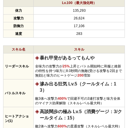
Lv.100（最大強化時）
体力
135,293
攻撃力
26,624
防御力
17,106
速度
283
スキル名
スキル
暴れ甲斐があるってもんや
リーダースキル
全味方の攻撃力が
25%
上昇とバトル開始時に和服と維新
の特性を持つ味方に8.0秒間の無敵(受ける攻撃を2回まで
無効)と味方のヒートゲージ
200
増加
滲み出る狂気 Lv.5（クールタイム：1
3）
バトルスキル
敵3体へ攻撃力
400%
で回避不可の3連打攻撃と味方全体
のマイナス効果解除（スキルレベル最大時）
高談闊歩の極み Lv.5（消費ゲージ：3/ク
ヒートアクショ
ールタイム：15）
ン(1)
敵2体へ攻撃力
600%
の貫通攻撃（スキルレベル最大時）