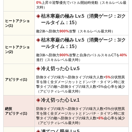
0%
上昇※迎撃優先でバトル開始時発動（スキルレベル最
大時）
枯木寒巌の極み Lv.5（消費ゲージ：2/ク
ヒートアクショ
ールタイム：15）
ン(1)
敵2体へ防御力
900%
攻撃（スキルレベル最大時）
枯木寒巌の極み Lv.5（消費ゲージ：3/ク
ールタイム：15）
ヒートアクショ
ン(2)
敵3体へ防御力
900%
攻撃と自身のバトルスキルCTを
40%
進行（スキルレベル最大時）
冷え切った心 Lv.5
防御タイプの味方へ防御タイプの味方人数×
5%
分状態異
アビリティ(1)
常を除く全ダメージカットとドンパチ・タイマン時に攻
撃タイプの敵へ防御タイプの味方人数×5%会心率を減少
（アビリティレベル最大時）
冷え切った心 Lv.1
絶技
防御タイプの味方へ防御タイプの味方人数×5%分状態異
アビリティ(1)
常を除く全ダメージカットとドンパチ・タイマン時に攻
撃タイプの敵へ防御タイプの味方人数×
6%
会心率を減少
（アビリティレベル最大時）
凍てつく眼光 Lv.5