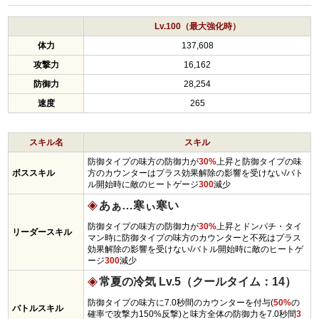
Lv.100（最大強化時）
体力
137,608
攻撃力
16,162
防御力
28,254
速度
265
スキル名
スキル
防御タイプの味方の防御力が
30%
上昇と防御タイプの味
ボススキル
方のカウンターはプラス効果解除の影響を受けない/バト
ル開始時に敵のヒートゲージ
300
減少
あぁ…寒ぃ寒い
防御タイプの味方の防御力が
30%
上昇とドンパチ・タイ
リーダースキル
マン時に防御タイプの味方のカウンターと不死はプラス
効果解除の影響を受けない/バトル開始時に敵のヒートゲ
ージ
300
減少
常夏の冷気 Lv.5（クールタイム：14）
防御タイプの味方に7.0秒間のカウンターを付与(
50%
の
バトルスキル
確率で攻撃力150%反撃)と味方全体の防御力を7.0秒間
3