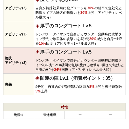
アビリティ(2)
自身が特殊効果時に被ダメージを
30%
の確率で無効化と
防御タイプの味方の防御力を
30%
上昇（アビリティレベ
ル最大時）
厚手のロングコート Lv.5
アビリティ(3)
ドンパチ・タイマンで自身がカウンター発動時に攻撃タ
イプ優先で敵単体の攻撃力を4秒間
20%
減少と自身のHP
を
15%
回復（アビリティレベル最大時）
厚手のロングコート Lv.5
絶技
ドンパチ・タイマンで自身がカウンター発動時に防御タ
アビリティ(3)
イプの味方へ5.0秒間の無敵(受ける攻撃を1回まで無効)と
自身のHPを
24%
回復（アビリティレベル最大時）
防連の陣 Lv.1（消費ポイント：35）
奥義
5分間、自連合の迎撃部隊の防御力
8%
上昇と獲得連撃数
5%
上昇
特性
元極道
海外組織
ー
ー