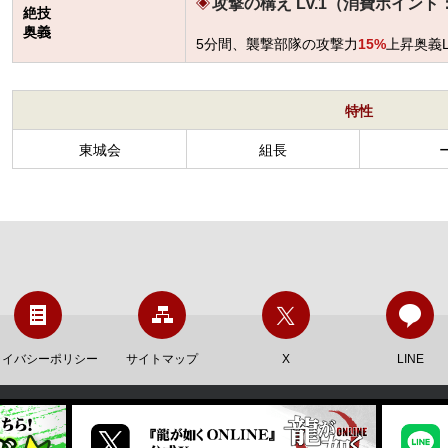
攻撃の構え Lv.1（消費ポイント
絶技
奥義
5分間、襲撃部隊の攻撃力
15%
上昇奥義
特性
東城会
組長
ライバシーポリシー
サイトマップ
X
LINE