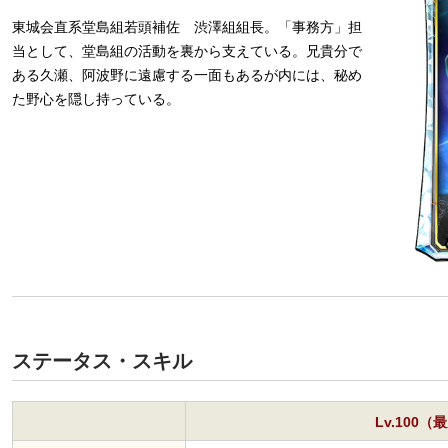
東城会直系堂島組若頭補佐 渋澤組組長。「事務方」担
当として、堂島組の活動を裏から支えている。兄貴分で
ある久瀬、阿波野に遠慮する一面もあるが内には、秘め
た野心を隠し持っている。
ステータス・スキル
Lv.100