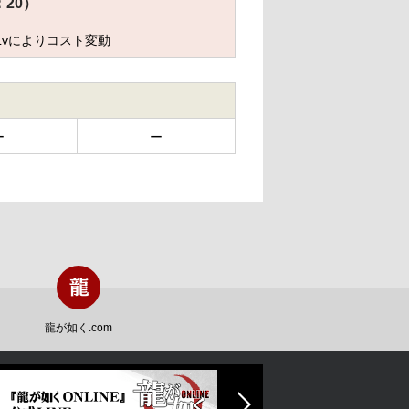
：20）
Lvによりコスト変動
ー
ー
龍が如く.com