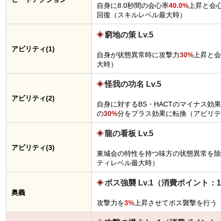
自身に8.0秒間の会心率
40.0%
上昇と会
回復（スキルレベル最大時）
窮地の策 Lv.5
アビリティ(1)
自身が状態異常時に攻撃力
30%
上昇と会
大時）
怪我の功名 Lv.5
アビリティ(2)
自身に対するBS・HACTのマイナス効
の
30%
分をプラス効果に転換（アビリテ
龍の看板 Lv.5
アビリティ(3)
東城会の特性を持つ味方の状態異常を除
ティレベル最大時）
ボス強襲 Lv.1（消費ポイント：1
奥義
攻撃力を
3%
上昇させてボス襲撃を行う