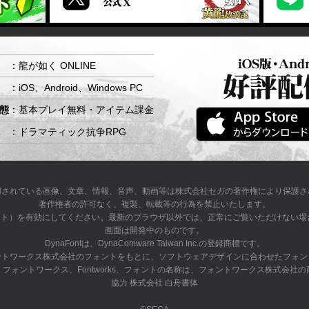
：龍が如く ONLINE
：iOS、Android、Windows PC
態
：基本プレイ無料・アイテム課金
：ドラマティック抗争RPG
用されている画像、文章、情報、音声、動画等は株式会社セガの著作権により保護さ
著作権者の許可なく、複製、転載等の行為を禁止いたします。
タイルシート）を有効にしてください。最新のブラウザ以外では、正常にご覧いただけな
画面は開発中のものです。
DynaFontは、DynaComware Taiwan Inc.の登録商標です。
ントワークス株式会社のフォントをもとに、ソフトウェアデザインに合わせたフォン
フォントワークス、Fontworks、フォントの名称は、フォントワークス株式会社
協力 株式会社 白舟書体