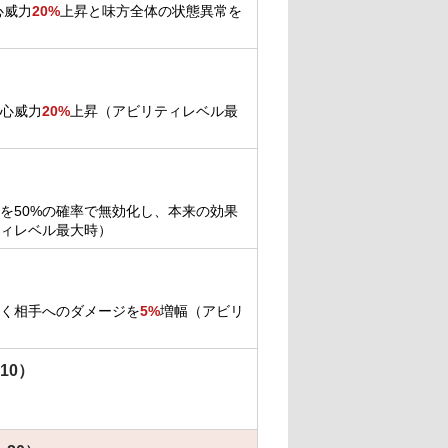
心威力
20%
上昇と味方全体の状態異常を
心威力
20%
上昇（アビリティレベル最
果を50%の確率で無効化し、本来の効果
ィレベル最大時）
く相手へのダメージを
5%
増幅（アビリ
10）