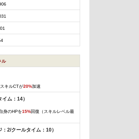
906
031
601
54
キル
スキルCTが
20%
加速
タイム：14）
自身のHPを
15%
回復（スキルレベル最
ジ：2/クールタイム：10）