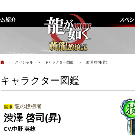
＞
スペシャル
＞
キャラクター図鑑
＞
渋澤 啓司(昇)
キャラクター図鑑
龍の標榜者
開眼
渋澤 啓司(昇)
CV.中野 英雄