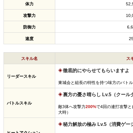
体力
52,
攻撃力
10,
防御力
6,
速度
2
スキル名
ス
徹底的にやらせてもらいますよ
リーダースキル
東城会と組長の特性を持つ味方のバトル
裏方の憂さ晴らし Lv.5（クール
バトルスキル
敵3体へ攻撃力
200%
で4回の連打攻撃と
大時）
秘力解放の極み Lv.5（消費ゲー
ヒートアクション