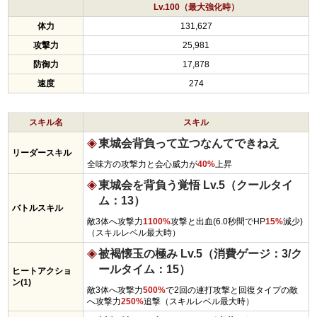
Lv.100（最大強化時）
体力
131,627
攻撃力
25,981
防御力
17,878
速度
274
スキル名
スキル
東城会背負って立つなんてできねえ
リーダースキル
全味方の攻撃力と会心威力が
40%
上昇
東城会を背負う覚悟 Lv.5（クールタイ
ム：13）
バトルスキル
敵3体へ攻撃力
1100%
攻撃と出血(6.0秒間でHP
15%
減少)
（スキルレベル最大時）
被褐懐玉の極み Lv.5（消費ゲージ：3/ク
ールタイム：15）
ヒートアクショ
ン(1)
敵3体へ攻撃力
500%
で2回の連打攻撃と回復タイプの敵
へ攻撃力
250%
追撃（スキルレベル最大時）