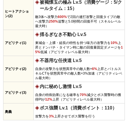
被褐懐玉の極み Lv.5（消費ゲージ：5/ク
ールタイム：15）
ヒートアクショ
ン(2)
敵3体へ攻撃力
600%
で2回の連打攻撃と回復タイプの敵
へ攻撃力
250%
追撃と5.0秒間の回復不可（スキルレベル
最大時）
揺るぎなき不動心 Lv.5
アビリティ(1)
東城会・上裸・組長の特性を持つ味方の攻撃力を
10%
上
昇とドンパチ・タイマン時に敵の回復量固定ダメージを
1
5%
低減（アビリティレベル最大時）
不器用な任侠道 Lv.5
アビリティ(2)
自身の攻撃力を状態異常中の敵人数×
6%
上昇とバトルス
キルCTを状態異常中の敵人数×3%加速（アビリティレベ
ル最大時）
内に秘めし激情 Lv.5
アビリティ(3)
自身の特殊効果になる確率を
70%
減少とボス襲撃時の獲
得Ptが
12%
上昇（アビリティレベル最大時）
ボス強襲 Lv.1（消費ポイント：110）
奥義
攻撃力を
3%
上昇させてボス襲撃を行う