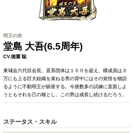
明王の炎
堂島 大吾(6.5周年)
CV.徳重 聡
東城会六代目会長。直系団体は１００を超え、構成員は３
万にも上る巨大組織を束ねる男の背中にはその覚悟を物語
るように不動明王が鎮座する。今後数多の試練に直面しよ
うともそれを己の糧とし、この男は成長し続けるだろう。
ステータス・スキル